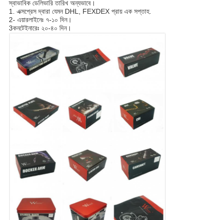
স্বাভাবিক ডেলিভারি তারিখ অন্যভাবে।
1. এক্সপ্রেস দ্বারা যেমন DHL, FEXDEX প্রায় এক সপ্তাহ.
2- এয়ারলাইনেঃ ৭-১০ দিন।
3কনটেইনারেঃ ২০-৪০ দিন।