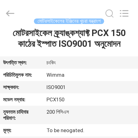
Chongqing
Litron
Spare
Parts
Co.,
মোটরসাইকেলের ইঞ্জিনের খুচরা যন্ত্রাংশ
Ltd..
All
Rights
মোটরসাইকেল ক্র্যাঙ্কশ্যাফ্ট PCX 150
বাড়ি
Reserved.
কাঠের ইস্পাত ISO9001 অনুমোদন
পণ্য
উৎপত্তি স্থল:
চংকিং
ভিডিও
পরিচিতিমুলক নাম:
Wimma
সাক্ষ্যদান:
ISO9001
আমাদের
মডেল নম্বার:
PCX150
সম্বন্ধে
ন্যূনতম চাহিদার
200 পিসিএস
পরিমাণ:
কারখানা
মূল্য:
To be neogated.
পরিদর্শন