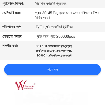
প্যাকেজিং বিবরণ:
নিরপেক্ষ রপ্তানি প্যাকেজ.
গুণমান
ডেলিভারি সময়:
প্রায় 30-45 দিন, গ্রাহকদের অর্ডার পরিমাণের উপর
নির্ভর করে।
নিয়ন্ত্রণ
পরিশোধের শর্ত:
T/T, L/C, ওয়েস্টার্ন ইউনিয়ন
খবর
যোগানের ক্ষমতা:
প্রতি মাসে প্রায় 200000pcs।
লক্ষণীয় করা:
,
PCX 150 মোটরসাইকেল ক্র্যাঙ্কশ্যাফ্ট
একটি
,
নকল ইস্পাত মোটরসাইকেল ক্র্যাঙ্কশ্যাফ্ট
ISO9001 মোটরসাইকেল ক্র্যাঙ্কশ্যাফ্ট
উদ্ধৃতি
অনুরোধ
ভালো দাম
করুন
সাইটম্যাপ