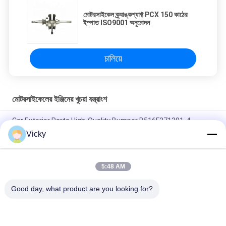
মোটরসাইকেল ক্র্যাঙ্কশ্যাফ্ট PCX 150 কাঠের
ইস্পাত ISO9001 অনুমোদন
চালিয়ে
মোটরসাইকেলের ইঞ্জিনের খুচরা যন্ত্রাংশ
Car Exterior Parts High-Quality Bumper B516F271301-4
CHANAN OSHAN​ Z6 Starry White
Vicky
স্টার্টার মোটর হন্ডা EX5 মোটরসাইকেল ইঞ্জিন খুচরা যন্ত্রাংশ সস্তা পাইকারি উচ্চ পারফরম্যান্স
সঙ্গে
5:48 AM
মোটরসাইকেল স্পার্ক প্লাগ জন্য CPR8EAIX-9 চীন সরবরাহকারী ইঞ্জিন সিস্টেম
Good day, what product are you looking for?
সব