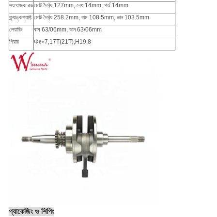
সংযোজক রড
মোট দৈর্ঘ্য 127mm, বেধ 14mm, গর্ত 14mm
ক্র্যাঙ্কশ্যাফ্ট
মোট দৈর্ঘ্য 258.2mm, বাম 108.5mm, ডান 103.5mm
লেয়ারিং
বাম 63/06mm, ডান 63/06mm
গিয়ার
Φ৪০7,17T(21T),H19.8
প্যাকেজিং ও শিপিং