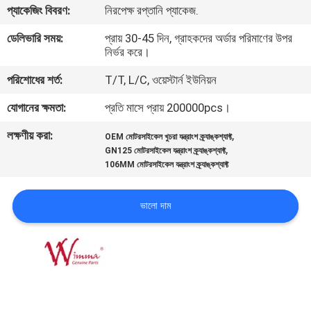
প্যাকেজিং বিবরণ:
নিরপেক্ষ রপ্তানি প্যাকেজ.
গুণমান
ডেলিভারি সময়:
প্রায় 30-45 দিন, গ্রাহকদের অর্ডার পরিমাণের উপর
নির্ভর করে।
নিয়ন্ত্রণ
পরিশোধের শর্ত:
T/T, L/C, ওয়েস্টার্ন ইউনিয়ন
খবর
যোগানের ক্ষমতা:
প্রতি মাসে প্রায় 200000pcs।
লক্ষণীয় করা:
,
OEM মোটরসাইকেল খুচরা যন্ত্রাংশ ক্র্যাঙ্কশ্যাফ্ট
একটি
,
GN125 মোটরসাইকেল যন্ত্রাংশ ক্র্যাঙ্কশ্যাফ্ট
106MM মোটরসাইকেল যন্ত্রাংশ ক্র্যাঙ্কশ্যাফ্ট
উদ্ধৃতি
অনুরোধ
ভালো দাম
করুন
সাইটম্যাপ