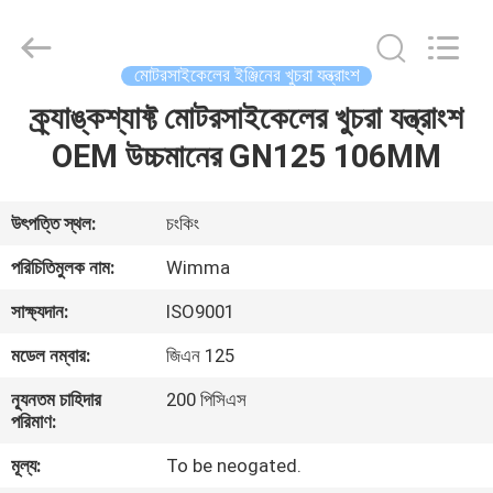
Chongqing
Litron
Spare
Parts
Co.,
মোটরসাইকেলের ইঞ্জিনের খুচরা যন্ত্রাংশ
Ltd..
All
Rights
ক্র্যাঙ্কশ্যাফ্ট মোটরসাইকেলের খুচরা যন্ত্রাংশ
বাড়ি
Reserved.
OEM উচ্চমানের GN125 106MM
পণ্য
উৎপত্তি স্থল:
চংকিং
ভিডিও
পরিচিতিমুলক নাম:
Wimma
সাক্ষ্যদান:
ISO9001
আমাদের
মডেল নম্বার:
জিএন 125
সম্বন্ধে
ন্যূনতম চাহিদার
200 পিসিএস
পরিমাণ:
কারখানা
মূল্য:
To be neogated.
পরিদর্শন