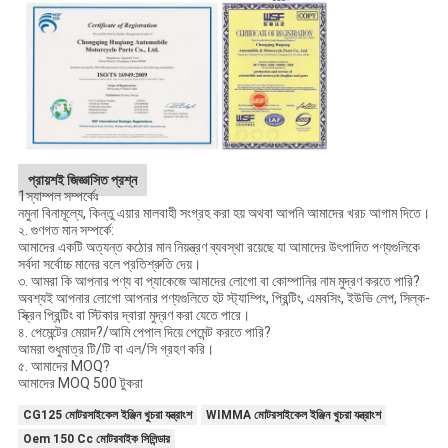
প্রায়শই জিজ্ঞাসিত প্রশ্ন
1স্যাম্পল সম্পর্কেঃ
নমুনা বিনামূল্যে, কিন্তু এয়ার মালবাহী সংগ্রহ করা হয় অথবা আপনি আমাদের খরচ আগাম দিতে।
২. গুণগত মান সম্পর্কে:
আমাদের একটি অত্যন্ত কঠোর মান নিয়ন্ত্রণ ব্যবস্থা রয়েছে যা আমাদের উৎপাদিত পণ্যগুলিকে
সর্বদা সর্বোচ্চ মানের বলে প্রতিশ্রুতি দেয়।
৩. আমরা কি আপনার পণ্য বা প্যাকেজে আমাদের লোগো বা কোম্পানির নাম মুদ্রণ করতে পারি?
অবশ্যই আপনার লোগো আপনার পণ্যগুলিতে হট স্ট্যাম্পিং, প্রিন্টিং, এমবসিং, ইউভি লেপ, সিল্ক-
স্ক্রিন প্রিন্টিং বা স্টিকার দ্বারা মুদ্রণ করা যেতে পারে।
৪. পেমেন্টের মেয়াদ?/আমি পেপাল দিয়ে পেমেন্ট করতে পারি?
আমরা শুধুমাত্র টি/টি বা এল/সি গ্রহণ করি।
৫. আমাদের MOQ?
আমাদের MOQ 500 টুকরা
CG125 মোটরসাইকেল ইঞ্জিন খুচরা যন্ত্রাংশ
WIMMA মোটরসাইকেল ইঞ্জিন খুচরা যন্ত্রাংশ
Oem 150 Cc মোটরবাইক সিলিন্ডার