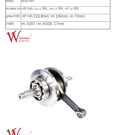
উপাদান
কাঠের স্টিল
সংযোজক রড
মোট দৈর্ঘ্য ১৩৯.৫ মিমি, বেধ ১৭ মিমি, গর্ত ১৪ মিমি
ক্র্যাঙ্কশ্যাফ্ট
মোট দৈর্ঘ্য 228.8mm, বাম 106mm, ডান 70mm
লেয়ারিং
বাম, 6207, ডান, 63/28, 17mm