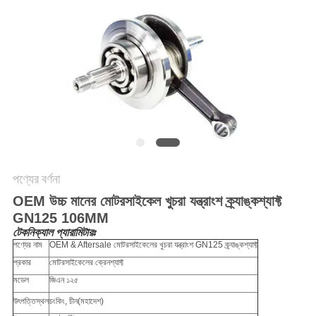
গোপনীয়তা
নীতি
পণ্যের বর্ণনা
OEM উচ্চ মানের মোটরসাইকেল খুচরা যন্ত্রাংশ ক্র্যাঙ্কশ্যাফ্ট
GN125 106MM
টেকনিক্যাল প্যারামিটারঃ
পণ্যের নাম
OEM & Aftersale মোটরসাইকেলের খুচরা যন্ত্রাংশ GN125 ক্র্যাঙ্কশ্যাফ্ট
প্রকার
মোটরসাইকেলের ক্রেনশ্যাফ্ট
মডেল
জিএন ১২৫
উৎপত্তিস্থল
চংকিং, চীন
(মহাদেশ)