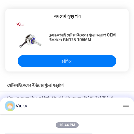
এর সেরা মূল্য পান
ক্র্যাঙ্কশ্যাফ্ট মোটরসাইকেলের খুচরা যন্ত্রাংশ OEM
উচ্চমানের GN125 106MM
চালিয়ে
মোটরসাইকেলের ইঞ্জিনের খুচরা যন্ত্রাংশ
Car Exterior Parts High-Quality Bumper B516F271301-4
CHANAN OSHAN​ Z6 Starry White
Vicky
স্টার্টার মোটর হন্ডা EX5 মোটরসাইকেল ইঞ্জিন খুচরা যন্ত্রাংশ সস্তা পাইকারি উচ্চ পারফরম্যান্স
সঙ্গে
10:44 PM
মোটরসাইকেল স্পার্ক প্লাগ জন্য CPR8EAIX-9 চীন সরবরাহকারী ইঞ্জিন সিস্টেম