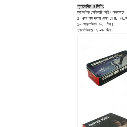
প্যাকেজিং ও শিপিং
স্বাভাবিক ডেলিভারি তারিখ অন্যভাবে।
1. এক্সপ্রেস দ্বারা যেমন DHL, FE
2- এয়ারলাইনেঃ ৭-১০ দিন।
3কনটেইনারেঃ ২০-৪০ দিন।