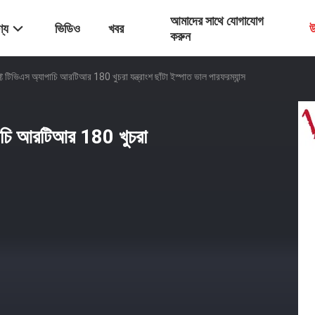
আমাদের সাথে যোগাযোগ
্য
ভিডিও
খবর
উ
করুন
ফ্ট টিভিএস অ্যাপাচি আরটিআর 180 খুচরা যন্ত্রাংশ ছাঁটা ইস্পাত ভাল পারফরম্যান্স
াপাচি আরটিআর 180 খুচরা