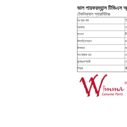
ভাল পারফরম্যান্স টিভিএস অ্
টেকনিক্যাল প্যারামিটারঃ
পণ্যের নাম
T
প্রকার
ম
মডেল
ট
উৎপত্তিস্থল
চ
উপাদান
ক
সংযোজক রড
ম
ক্র্যাঙ্কশ্যাফ্ট
ম
গিয়ার