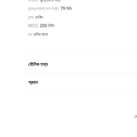
উপাদান:
কৃত্তিম ইস্পাত
ক্র্যাঙ্কশ্যাফ্ট ডান দৈর্ঘ্য:
79 মিমি
বন্দর:
চংকিং
200 পিসি
MOQ:
রঙ:
ছবির মতো
মৌলিক তথ্য
প্রদান
মো