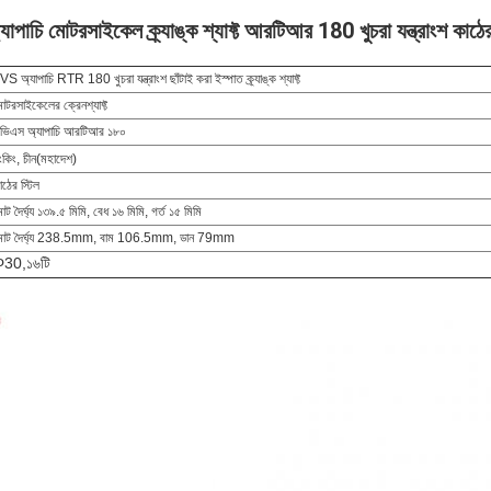
যাপাচি মোটরসাইকেল ক্র্যাঙ্ক শ্যাফ্ট আরটিআর 180 খুচরা যন্ত্রাংশ কাঠে
VS অ্যাপাচি RTR 180 খুচরা যন্ত্রাংশ ছাঁটাই করা ইস্পাত ক্র্যাঙ্ক শ্যাফ্ট
োটরসাইকেলের ক্রেনশ্যাফ্ট
িভিএস অ্যাপাচি আরটিআর ১৮০
ংকিং, চীন
(মহাদেশ)
াঠের স্টিল
োট দৈর্ঘ্য ১৩৯.৫ মিমি, বেধ ১৬ মিমি, গর্ত ১৫ মিমি
োট দৈর্ঘ্য 238.5mm, বাম 106.5mm, ডান 79mm
Φ
30,
১৬টি