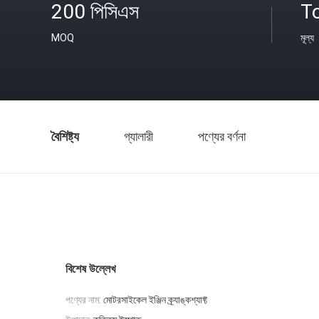
200 পিসিএস
T
MOQ
মূল্য
বৈশিষ্ট্য
গ্যালারী
পণ্যের বর্ণনা
বিশেষ উল্লেখ
পণ্যের নাম:
মোটরসাইকেল ইঞ্জিন ক্র্যাঙ্কশ্যাফ্ট