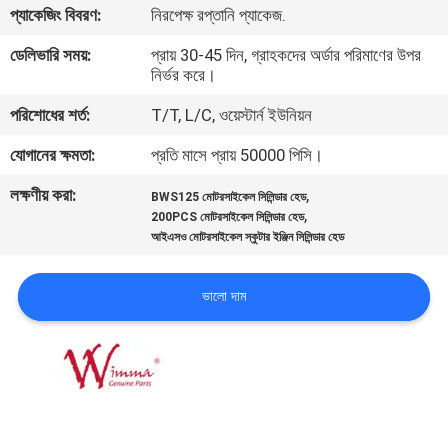
প্যাকেজিং বিবরণ:
নিরপেক্ষ রপ্তানি প্যাকেজ.
গুণমান
ডেলিভারি সময়:
প্রায় 30-45 দিন, গ্রাহকদের অর্ডার পরিমাণের উপর
নির্ভর করে।
নিয়ন্ত্রণ
পরিশোধের শর্ত:
T/T, L/C, ওয়েস্টার্ন ইউনিয়ন
খবর
যোগানের ক্ষমতা:
প্রতি মাসে প্রায় 50000 পিসি।
লক্ষণীয় করা:
,
BWS125 মোটরসাইকেল সিলিন্ডার হেড
একটি
,
200PCS মোটরসাইকেল সিলিন্ডার হেড
আইএসও মোটরসাইকেল স্কুটার ইঞ্জিন সিলিন্ডার হেড
উদ্ধৃতি
অনুরোধ
ভালো দাম
করুন
সাইটম্যাপ