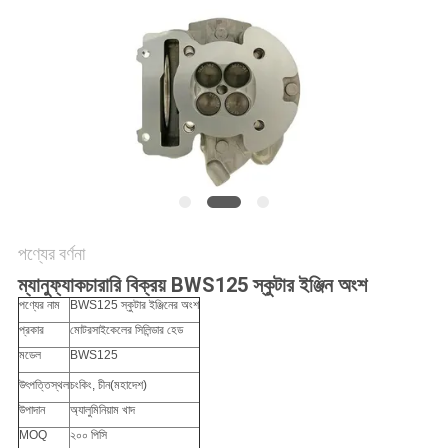
গোপনীয়তা
নীতি
পণ্যের বর্ণনা
ম্যানুফ্যাকচারারি বিক্রয় BWS125 স্কুটার ইঞ্জিন অংশ
পণ্যের নাম
BWS125 স্কুটার ইঞ্জিনের অংশ
প্রকার
মোটরসাইকেলের সিলিন্ডার হেড
মডেল
BWS125
উৎপত্তিস্থল
চংকিং, চীন
(মহাদেশ)
উপাদান
অ্যালুমিনিয়াম খাদ
MOQ
২০০ পিসি