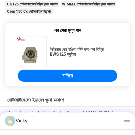
CG125 মোটরসাইকেল ইঞ্জিন খুচরা যন্ত্রাংশ
WIMMA মোটরসাইকেল ইঞ্জিন খুচরা যন্ত্রাংশ
Oem 150 Cc মোটরবাইক সিলিন্ডার
এর সেরা মূল্য পান
সিলিন্ডার হেড ইঞ্জিন পার্টস কারখানা বিক্রি
BWS125 স্কুটার
চালিয়ে
মোটরসাইকেলের ইঞ্জিনের খুচরা যন্ত্রাংশ
Car Exterior Parts High-Quality Bumper B516F271301-4
CHANAN OSHAN​ Z6 Starry White
Vicky
স্টার্টার মোটর হন্ডা EX5 মোটরসাইকেল ইঞ্জিন খুচরা যন্ত্রাংশ সস্তা পাইকারি উচ্চ পারফরম্যান্স
সঙ্গে