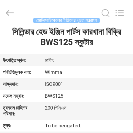
Chongqing
Litron
Spare
Parts
Co.,
মোটরসাইকেলের ইঞ্জিনের খুচরা যন্ত্রাংশ
Ltd..
All
Rights
সিলিন্ডার হেড ইঞ্জিন পার্টস কারখানা বিক্রি
বাড়ি
Reserved.
BWS125 স্কুটার
পণ্য
উৎপত্তি স্থল:
চংকিং
ভিডিও
পরিচিতিমুলক নাম:
Wimma
সাক্ষ্যদান:
ISO9001
আমাদের
মডেল নম্বার:
BWS125
সম্বন্ধে
ন্যূনতম চাহিদার
200 পিসিএস
পরিমাণ:
কারখানা
মূল্য:
To be neogated.
পরিদর্শন