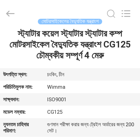
Chongqing
Litron
Spare
Parts
Co.,
মোটরসাইকেলের বৈদ্যুতিক যন্ত্রাংশ
Ltd..
All
Rights
স্ট্যাটার কয়েল স্ট্যাটার স্ট্যাটার কম্প
বাড়ি
Reserved.
মোটরসাইকেল বৈদ্যুতিক যন্ত্রাংশ CG125
পণ্য
চৌম্বকীয় সম্পূর্ণ 4 মেরু
ভিডিও
উৎপত্তি স্থল:
চংকিং, চীন
পরিচিতিমুলক নাম:
Wimma
আমাদের
সাক্ষ্যদান:
ISO9001
সম্বন্ধে
মডেল নম্বার:
CG125
কারখানা
ন্যূনতম চাহিদার
গুণমান পরীক্ষা করার জন্য ট্রেইল অর্ডারের জন্য 200
পরিমাণ:
সেট।
পরিদর্শন