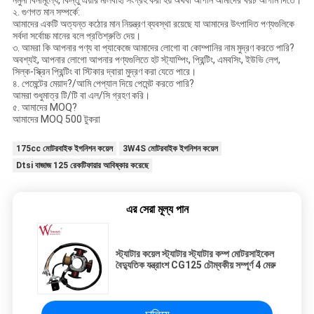
নমুনা বিনামূল্যে, কিন্তু এয়ার মালবাহী সংগ্রহ করা হয় অথবা আপনি আমাদের খরচ আগাম দিতে।
২. গুণগত মান সম্পর্কে:
আমাদের একটি অত্যন্ত কঠোর মান নিয়ন্ত্রণ ব্যবস্থা রয়েছে যা আমাদের উৎপাদিত পণ্যগুলিকে
সর্বদা সর্বোচ্চ মানের বলে প্রতিশ্রুতি দেয়।
৩. আমরা কি আপনার পণ্য বা প্যাকেজে আমাদের লোগো বা কোম্পানির নাম মুদ্রণ করতে পারি?
অবশ্যই, আপনার লোগো আপনার পণ্যগুলিতে হট স্ট্যাম্পিং, প্রিন্টিং, এমবসিং, ইউভি লেপ,
সিল্ক-স্ক্রিন প্রিন্টিং বা স্টিকার দ্বারা মুদ্রণ করা যেতে পারে।
৪. পেমেন্টের মেয়াদ?/আমি পেপ্যাল দিয়ে পেমেন্ট করতে পারি?
আমরা শুধুমাত্র টি/টি বা এল/সি গ্রহণ করি।
৫. আমাদের MOQ?
আমাদের MOQ 500 টুকরা
175cc মোটরবাইক ইগনিশন কয়েল
3W4S মোটরবাইক ইগনিশন কয়েল
Dtsi বাজাজ 125 রেকটিফায়ার আবিষ্কার করেছে
এর সেরা মূল্য পান
স্ট্যাটার কয়েল স্ট্যাটার স্ট্যাটার কম্প মোটরসাইকেল
বৈদ্যুতিক যন্ত্রাংশ CG125 চৌম্বকীয় সম্পূর্ণ 4 মেরু