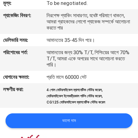
মূল্য:
To be negotiated.
গুণমান
প্যাকেজিং বিবরণ:
নিরপেক্ষ প্যাকিং সাধারণত, যথেষ্ট পরিমাণে থাকলে,
আমরা গ্রাহকদের লোগো প্যাকেজ সম্পর্কে আলোচনা
নিয়ন্ত্রণ
করতে পার
ডেলিভারি সময়:
আমানতের 35-45 দিন পরে।
খবর
পরিশোধের শর্ত:
আমানতের জন্য 30% T/T, শিপিংয়ের আগে 70%
T/T, আমরা একে অপরের সাথে আলোচনা করতে
পারি।
একটি
উদ্ধৃতি
যোগানের ক্ষমতা:
প্রতি মাসে 60000 সেট
অনুরোধ
লক্ষণীয় করা:
,
4 পোল মোটরসাইকেল ম্যাগনেটিক স্টেটর কয়েল
,
মোটরসাইকেল ইলেকট্রিকাল পার্টস স্টেটর কয়েল
করুন
CG125 মোটরসাইকেল ম্যাগনেটিক স্টেটর কয়েল
সাইটম্যাপ
ভালো দাম