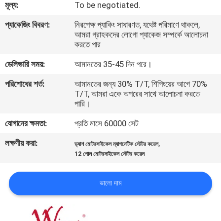
মূল্য:
To be negotiated.
গুণমান
প্যাকেজিং বিবরণ:
নিরপেক্ষ প্যাকিং সাধারণত, যথেষ্ট পরিমাণে থাকলে,
আমরা গ্রাহকদের লোগো প্যাকেজ সম্পর্কে আলোচনা
নিয়ন্ত্রণ
করতে পার
ডেলিভারি সময়:
আমানতের 35-45 দিন পরে।
খবর
পরিশোধের শর্ত:
আমানতের জন্য 30% T/T, শিপিংয়ের আগে 70%
T/T, আমরা একে অপরের সাথে আলোচনা করতে
পারি।
একটি
উদ্ধৃতি
যোগানের ক্ষমতা:
প্রতি মাসে 60000 সেট
অনুরোধ
লক্ষণীয় করা:
,
ড্যাশ মোটরসাইকেল ম্যাগনেটিক স্টেটর কয়েল
12 পোল মোটরসাইকেল স্টেটর কয়েল
করুন
ভালো দাম
সাইটম্যাপ