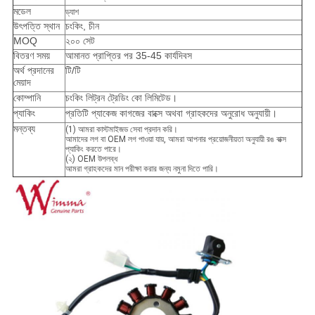
মডেল
ড্যাশ
উৎপত্তি স্থান
চংকিং, চীন
MOQ
২০০ সেট
বিতরণ সময়
আমানত প্রাপ্তির পর 35-45 কার্যদিবস
অর্থ প্রদানের
টি/টি
মেয়াদ
কোম্পানি
চংকিং লিট্রন ট্রেডিং কো লিমিটেড।
প্যাকিং
প্রতিটি প্যাকেজ কাগজের বাক্সে অথবা গ্রাহকদের অনুরোধ অনুযায়ী।
মন্তব্য
(1) আমরা কাস্টমাইজড সেবা প্রদান করি।
আমাদের লগ বা OEM লগ পাওয়া যায়, আমরা আপনার প্রয়োজনীয়তা অনুযায়ী রঙ বাক্স
প্যাকিং করতে পারে।
(২) OEM উপলব্ধ
আমরা গ্রাহকদের মান পরীক্ষা করার জন্য নমুনা দিতে পারি।