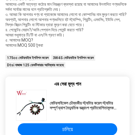
আমাদের একটি অত্যন্ত কঠোর মান নিয়ন্ত্রণ ব্যবস্থা রয়েছে যা আমাদের উৎপাদিত পণ্যগুলিকে
সর্বদা সর্বোচ্চ মানের বলে প্রতিশ্রুতি দেয়।
৩. আমরা কি আপনার পণ্য বা প্যাকেজে আমাদের লোগো বা কোম্পানির নাম মুদ্রণ করতে পারি?
অবশ্যই, আপনার লোগো আপনার পণ্যগুলিতে হট স্ট্যাম্পিং, প্রিন্টিং, এমবসিং, ইউভি লেপ,
সিল্ক-স্ক্রিন প্রিন্টিং বা স্টিকার দ্বারা মুদ্রণ করা যেতে পারে।
৪. পেমেন্টের মেয়াদ?/আমি পেপ্যাল দিয়ে পেমেন্ট করতে পারি?
আমরা শুধুমাত্র টি/টি বা এল/সি গ্রহণ করি।
৫. আমাদের MOQ?
আমাদের MOQ 500 টুকরা
175cc মোটরবাইক ইগনিশন কয়েল
3W4S মোটরবাইক ইগনিশন কয়েল
Dtsi বাজাজ 125 রেকটিফায়ার আবিষ্কার করেছে
এর সেরা মূল্য পান
মোটরসাইকেল চৌম্বকীয় স্ট্যাটার কয়েল স্ট্যাটার
সম্পূর্ণ ড্যাশ বৈদ্যুতিক যন্ত্রাংশ প্রতিযোগিতামূলক
মূল্য সঙ্গে 12 মেরু
চালিয়ে