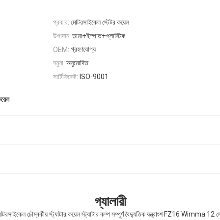
প্রকার:
মোটরসাইকেল স্টেটর কয়েল
উপাদান:
তামা+ইস্পাত+প্লাস্টিক
গ্রহণযোগ্য
OEM:
নমুনা:
অনুমোদিত
সার্টিফিকেট:
ISO-9001
য়েল
গ্যালারী
টরসাইকেল চৌম্বকীয় স্ট্যাটার কয়েল স্ট্যাটার কম্প সম্পূর্ণ বৈদ্যুতিক যন্ত্রাংশ FZ16 Wimma 12 ম