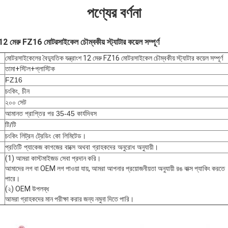
পণ্যের বর্ণনা
 12 মেরু FZ16 মোটরসাইকেল চৌম্বকীয় স্ট্যাটার কয়েল সম্পূর্ণ
মোটরসাইকেলের বৈদ্যুতিক যন্ত্রাংশ 12 মেরু FZ16 মোটরসাইকেল চৌম্বকীয় স্ট্যাটার কয়েল সম্পূর্ণ
তামা+স্টিল+প্লাস্টিক
FZ16
চংকিং, চীন
২০০ সেট
আমানত প্রাপ্তির পর 35-45 কার্যদিবস
টি/টি
চংকিং লিট্রন ট্রেডিং কো লিমিটেড।
প্রতিটি প্যাকেজ কাগজের বাক্সে অথবা গ্রাহকদের অনুরোধ অনুযায়ী।
(1) আমরা কাস্টমাইজড সেবা প্রদান করি।
আমাদের লগ বা OEM লগ পাওয়া যায়, আমরা আপনার প্রয়োজনীয়তা অনুযায়ী রঙ বাক্স প্যাকিং করতে
পারে।
(২) OEM উপলব্ধ
আমরা গ্রাহকদের মান পরীক্ষা করার জন্য নমুনা দিতে পারি।