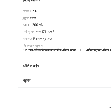
বিশেষ উল্লেখ
মডেল:
FZ16
ব্র্যান্ড:
উইম্মা
200 সেট
MOQ:
অর্থ প্রদান:
নগদ, টিটি, এলসি
প্যাকেজ:
নিরপেক্ষ প্যাকেজ
বিশেষভাবে তুলে ধরা:
,
12 পোল মোটরসাইকেল ম্যাগনেটিক স্টেটর কয়েল
FZ16 মোটরসাইকেল স্টেটর ক
মৌলিক তথ্য
প্রদান
মো