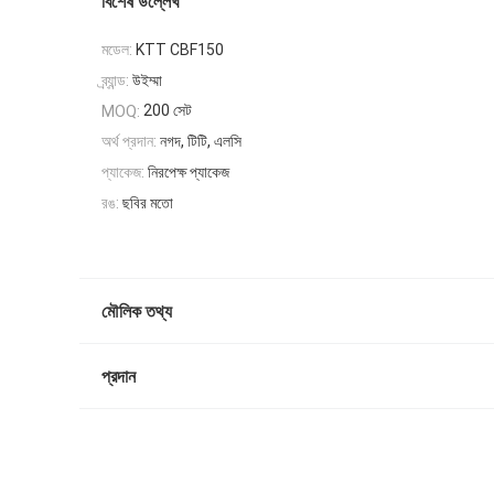
বিশেষ উল্লেখ
মডেল:
KTT CBF150
ব্র্যান্ড:
উইম্মা
200 সেট
MOQ:
অর্থ প্রদান:
নগদ, টিটি, এলসি
প্যাকেজ:
নিরপেক্ষ প্যাকেজ
রঙ:
ছবির মতো
মৌলিক তথ্য
প্রদান