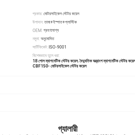
প্রকার:
মোটরসাইকেল স্টেটর কয়েল
উপাদান:
তামা+ইস্পাত+প্লাস্টিক
গ্রহণযোগ্য
OEM:
নমুনা:
অনুমোদিত
সার্টিফিকেট:
ISO-9001
বিশেষভাবে তুলে ধরা:
,
18 পোল ম্যাগনেটিক স্টেটর কয়েল
বৈদ্যুতিক যন্ত্রাংশ ম্যাগনেটিক স্টেটর কয়ে
CBF150- মোটরসাইকেল স্টেটর কয়েল
গ্যালারী