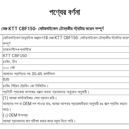
পণ্যের বর্ণনা
8 মেরু KTT CBF150- মোটরসাইকেল চৌম্বকীয় স্ট্যাটার কয়েল সম্পূর্ণ
মোটরসাইকেল বৈদ্যুতিক যন্ত্রাংশ18 মেরু KTT CBF150- মোটরসাইকেল চৌম্বকীয় স্ট্যাটার কয়ে
সম্পূর্ণ
তামা+স্টিল+প্লাস্টিক
KTT CBF150
চংকিং, চীন
২০০ সেট
আমানত প্রাপ্তির পর 35-45 কার্যদিবস
টি/টি
চংকিং লিট্রন ট্রেডিং কো লিমিটেড।
প্রতিটি প্যাকেজ কাগজের বাক্সে অথবা গ্রাহকদের অনুরোধ অনুযায়ী।
(1) আমরা কাস্টমাইজড সেবা প্রদান করি।
আমাদের লগ বা OEM লগ পাওয়া যায়, আমরা আপনার প্রয়োজনীয়তা অনুযায়ী রঙ বাক্স প্যাকিং করতে
পারে।
(২) OEM উপলব্ধ
আমরা গ্রাহকদের মান পরীক্ষা করার জন্য নমুনা দিতে পারি।