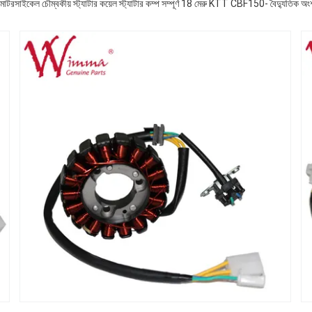
মোটরসাইকেল চৌম্বকীয় স্ট্যাটার কয়েল স্ট্যাটার কম্প সম্পূর্ণ 18 মেরু KTT CBF150- বৈদ্যুতিক অং