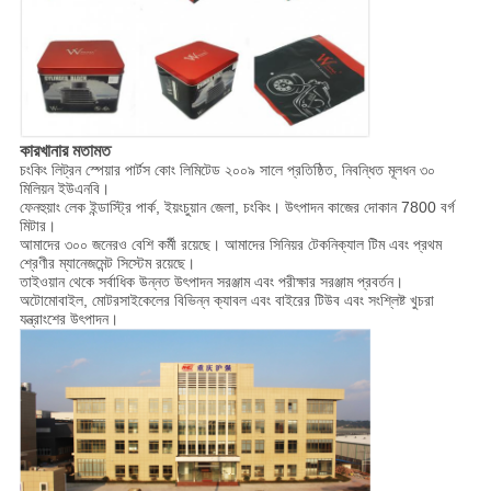
কারখানার মতামত
চংকিং লিট্রন স্পেয়ার পার্টস কোং লিমিটেড ২০০৯ সালে প্রতিষ্ঠিত, নিবন্ধিত মূলধন ৩০
মিলিয়ন ইউএনবি।
ফেনহুয়াং লেক ইন্ডাস্ট্রি পার্ক, ইয়ংচুয়ান জেলা, চংকিং। উৎপাদন কাজের দোকান 7800 বর্গ
মিটার।
আমাদের ৩০০ জনেরও বেশি কর্মী রয়েছে। আমাদের সিনিয়র টেকনিক্যাল টিম এবং প্রথম
শ্রেণীর ম্যানেজমেন্ট সিস্টেম রয়েছে।
তাইওয়ান থেকে সর্বাধিক উন্নত উৎপাদন সরঞ্জাম এবং পরীক্ষার সরঞ্জাম প্রবর্তন।
অটোমোবাইল, মোটরসাইকেলের বিভিন্ন ক্যাবল এবং বাইরের টিউব এবং সংশ্লিষ্ট খুচরা
যন্ত্রাংশের উৎপাদন।