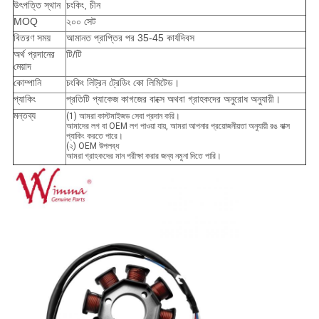
উৎপত্তি স্থান
চংকিং, চীন
MOQ
২০০ সেট
বিতরণ সময়
আমানত প্রাপ্তির পর 35-45 কার্যদিবস
অর্থ প্রদানের
টি/টি
মেয়াদ
কোম্পানি
চংকিং লিট্রন ট্রেডিং কো লিমিটেড।
প্যাকিং
প্রতিটি প্যাকেজ কাগজের বাক্সে অথবা গ্রাহকদের অনুরোধ অনুযায়ী।
মন্তব্য
(1) আমরা কাস্টমাইজড সেবা প্রদান করি।
আমাদের লগ বা OEM লগ পাওয়া যায়, আমরা আপনার প্রয়োজনীয়তা অনুযায়ী রঙ বাক্স
প্যাকিং করতে পারে।
(২) OEM উপলব্ধ
আমরা গ্রাহকদের মান পরীক্ষা করার জন্য নমুনা দিতে পারি।