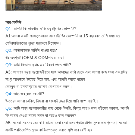
আরএফকিউ
Q1
: আপনি কি কারখানা নাকি শুধু ট্রেডিং কোম্পানি?
A1:আমরা একটি প্রস্তুতকারক এবং ট্রেডিং কোম্পানি যা 15 বছরেরও বেশি সময় ধরে
মোটরসাইকেলের খুচরা যন্ত্রাংশে বিশেষজ্ঞ।
Q2
: কাস্টমাইজড সার্ভিস পাওয়া যায়?
উঃ অবশ্যই।
OEM & ODM
পাওয়া যায়।
Q3
: আমি কিভাবে ক্ল্যাচ এর বিবরণ পেতে পারি?
A3: আপনার ক্রয় প্রয়োজনীয়তা সঙ্গে আমাদের বার্তা ছেড়ে এবং আমরা কাজ সময় এক ঘন্টার
মধ্যে আপনাকে উত্তর দিতে হবে. এবং আপনি করতে পারেন
ফেসবুক বা ইনস্টাগ্রামে সরাসরি যোগাযোগ করুন।
Q4
: জাহাজের বন্দর কোনটি?
উত্তরঃ আমরা চংকিং, নিংবো বা সাংহাই বন্দর দিয়ে পানি পাম্প পাঠাই।
Q5
: আমি অন্য সরবরাহকারীর কাছ থেকে কিনছি, কিন্তু আরও ভাল পরিষেবা দরকার, আপনি
কি আমার দেওয়া দামের সমান বা আরও ভাল করবেন?
A5: আমরা সবসময় মনে করি আমরা সেরা সেবা এবং প্রতিযোগিতামূলক দাম প্রদান। আমরা
একটি প্রতিযোগিতামূলক ব্যক্তিগতকৃত করতে খুশি হবে বেশী হবে