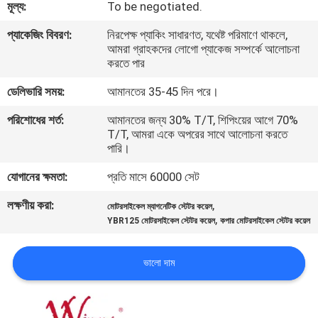
মূল্য:
To be negotiated.
গুণমান
প্যাকেজিং বিবরণ:
নিরপেক্ষ প্যাকিং সাধারণত, যথেষ্ট পরিমাণে থাকলে,
আমরা গ্রাহকদের লোগো প্যাকেজ সম্পর্কে আলোচনা
নিয়ন্ত্রণ
করতে পার
ডেলিভারি সময়:
আমানতের 35-45 দিন পরে।
খবর
পরিশোধের শর্ত:
আমানতের জন্য 30% T/T, শিপিংয়ের আগে 70%
T/T, আমরা একে অপরের সাথে আলোচনা করতে
পারি।
একটি
উদ্ধৃতি
যোগানের ক্ষমতা:
প্রতি মাসে 60000 সেট
অনুরোধ
লক্ষণীয় করা:
,
মোটরসাইকেল ম্যাগনেটিক স্টেটর কয়েল
,
YBR125 মোটরসাইকেল স্টেটর কয়েল
কপার মোটরসাইকেল স্টেটর কয়েল
করুন
ভালো দাম
সাইটম্যাপ