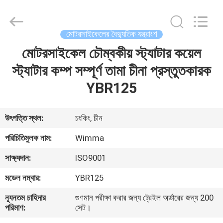
Chongqing
Litron
Spare
Parts
Co.,
মোটরসাইকেলের বৈদ্যুতিক যন্ত্রাংশ
Ltd..
All
Rights
মোটরসাইকেল চৌম্বকীয় স্ট্যাটার কয়েল
বাড়ি
Reserved.
স্ট্যাটার কম্প সম্পূর্ণ তামা চীনা প্রস্তুতকারক
পণ্য
YBR125
ভিডিও
উৎপত্তি স্থল:
চংকিং, চীন
পরিচিতিমুলক নাম:
Wimma
আমাদের
সাক্ষ্যদান:
ISO9001
সম্বন্ধে
মডেল নম্বার:
YBR125
কারখানা
ন্যূনতম চাহিদার
গুণমান পরীক্ষা করার জন্য ট্রেইল অর্ডারের জন্য 200
পরিমাণ:
সেট।
পরিদর্শন