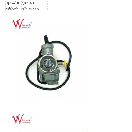
নমুনা অর্ডারঃ
গ্রহণ করো
সার্টিফিকেটঃ
আইএসও ৯০০১