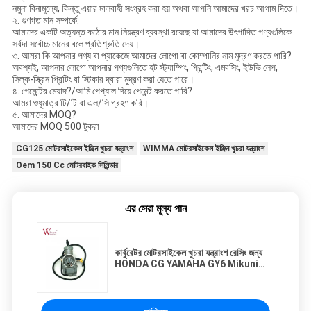
নমুনা বিনামূল্যে, কিন্তু এয়ার মালবাহী সংগ্রহ করা হয় অথবা আপনি আমাদের খরচ আগাম দিতে।
২. গুণগত মান সম্পর্কে:
আমাদের একটি অত্যন্ত কঠোর মান নিয়ন্ত্রণ ব্যবস্থা রয়েছে যা আমাদের উৎপাদিত পণ্যগুলিকে
সর্বদা সর্বোচ্চ মানের বলে প্রতিশ্রুতি দেয়।
৩. আমরা কি আপনার পণ্য বা প্যাকেজে আমাদের লোগো বা কোম্পানির নাম মুদ্রণ করতে পারি?
অবশ্যই, আপনার লোগো আপনার পণ্যগুলিতে হট স্ট্যাম্পিং, প্রিন্টিং, এমবসিং, ইউভি লেপ,
সিল্ক-স্ক্রিন প্রিন্টিং বা স্টিকার দ্বারা মুদ্রণ করা যেতে পারে।
৪. পেমেন্টের মেয়াদ?/আমি পেপ্যাল দিয়ে পেমেন্ট করতে পারি?
আমরা শুধুমাত্র টি/টি বা এল/সি গ্রহণ করি।
৫. আমাদের MOQ?
আমাদের MOQ 500 টুকরা
CG125 মোটরসাইকেল ইঞ্জিন খুচরা যন্ত্রাংশ
WIMMA মোটরসাইকেল ইঞ্জিন খুচরা যন্ত্রাংশ
Oem 150 Cc মোটরবাইক সিলিন্ডার
এর সেরা মূল্য পান
কার্বুরেটর মোটরসাইকেল খুচরা যন্ত্রাংশ রেসিং জন্য
HONDA CG YAMAHA GY6 Mikuni
কার্বুরেটর