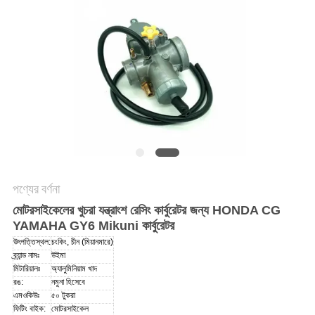
গোপনীয়তা
নীতি
পণ্যের বর্ণনা
মোটরসাইকেলের খুচরা যন্ত্রাংশ রেসিং কার্বুরেটর জন্য HONDA CG
YAMAHA GY6 Mikuni কার্বুরেটর
উৎপত্তিস্থল:
চংকিং, চীন (মিয়ানমারে)
ব্র্যান্ড নামঃ
উইমা
মিটারিয়ালঃ
অ্যালুমিনিয়াম খাদ
রঙ:
নমুনা হিসেবে
এমওকিউঃ
৫০ টুকরা
ফিটিং বাইক:
মোটরসাইকেল