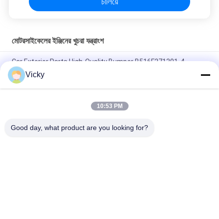
চালিয়ে
মোটরসাইকেলের ইঞ্জিনের খুচরা যন্ত্রাংশ
Car Exterior Parts High-Quality Bumper B516F271301-4
CHANAN OSHAN​ Z6 Starry White
Vicky
স্টার্টার মোটর হন্ডা EX5 মোটরসাইকেল ইঞ্জিন খুচরা যন্ত্রাংশ সস্তা পাইকারি উচ্চ পারফরম্যান্স
সঙ্গে
10:53 PM
মোটরসাইকেল স্পার্ক প্লাগ জন্য CPR8EAIX-9 চীন সরবরাহকারী ইঞ্জিন সিস্টেম
Good day, what product are you looking for?
সব
মোটরসাইকেলের ইঞ্জিনের 
মোটরসাইকেলের বৈদ্যুতিক 
খুচরা যন্ত্রাংশ
যন্ত্রাংশ
মোটরসাইকেল ট্রান্সমিশন 
অটো ক্যাবল মেশিন
যন্ত্রাংশ