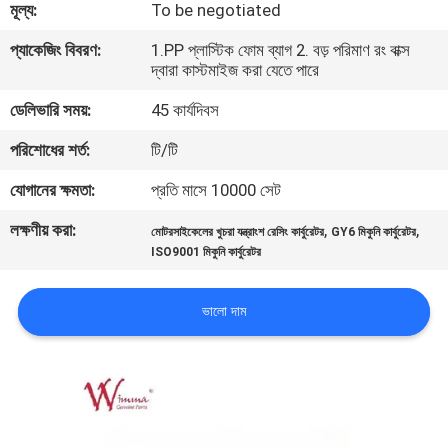
মূল্য:
To be negotiated
গুণমান
প্যাকেজিং বিবরণ:
1.PP প্লাস্টিক ফোম ব্যাগ 2. বড় পরিমাণ রং বাক্স
দ্বারা কাস্টমাইজ করা যেতে পারে
নিয়ন্ত্রণ
ডেলিভারি সময়:
45 কার্যদিবস
খবর
পরিশোধের শর্ত:
টি/টি
যোগানের ক্ষমতা:
প্রতি মাসে 10000 সেট
একটি
লক্ষণীয় করা:
,
,
মোটরসাইকেলের খুচরা যন্ত্রাংশ রেসিং কার্বুরেটর
GY6 মিকুনি কার্বুরেটর
উদ্ধৃতি
ISO9001 মিকুনি কার্বুরেটর
অনুরোধ
ভালো দাম
করুন
সাইটম্যাপ