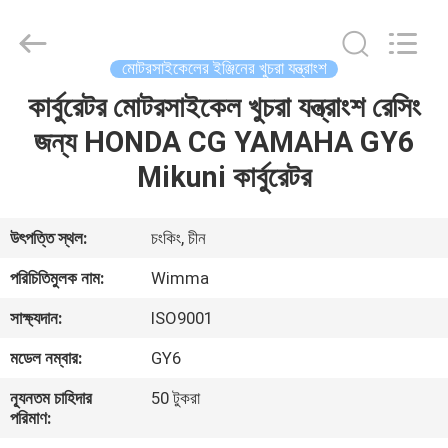
Chongqing
Litron
Spare
Parts
Co.,
মোটরসাইকেলের ইঞ্জিনের খুচরা যন্ত্রাংশ
Ltd..
All
Rights
কার্বুরেটর মোটরসাইকেল খুচরা যন্ত্রাংশ রেসিং
বাড়ি
Reserved.
জন্য HONDA CG YAMAHA GY6
পণ্য
Mikuni কার্বুরেটর
ভিডিও
উৎপত্তি স্থল:
চংকিং, চীন
পরিচিতিমুলক নাম:
Wimma
আমাদের
সাক্ষ্যদান:
ISO9001
সম্বন্ধে
মডেল নম্বার:
GY6
কারখানা
ন্যূনতম চাহিদার
50 টুকরা
পরিমাণ:
পরিদর্শন