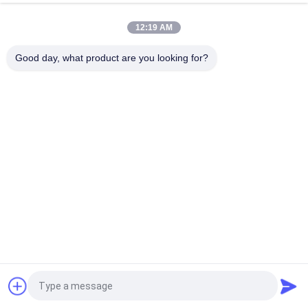
স্টার্টার মোটর হন্ডা EX5 মোটরসাইকেল ইঞ্জিন খুচরা যন্ত্রাংশ সস্তা পাইকারি উচ্চ পারফরম্যান্স
সঙ্গে
12:19 AM
মোটরসাইকেল স্পার্ক প্লাগ জন্য CPR8EAIX-9 চীন সরবরাহকারী ইঞ্জিন সিস্টেম
Good day, what product are you looking for?
সব
মোটরসাইকেলের ইঞ্জিনের 
মোটরসাইকেলের বৈদ্যুতিক 
খুচরা যন্ত্রাংশ
যন্ত্রাংশ
মোটরসাইকেল ট্রান্সমিশন 
অটো ক্যাবল মেশিন
যন্ত্রাংশ
মোটরসাইকেল ব্রেক যন্ত্রাংশ
মোটরসাইকেলের বডি পার্টস
মোটরসাইকেল আনুষাঙ্গিক 
আরো গরম পণ্য
যন্ত্রাংশ
উদ্ধৃতির জন্য আবেদন