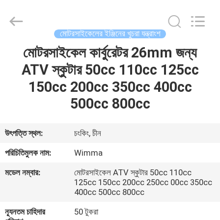
Chongqing
Litron
Spare
Parts
Co.,
মোটরসাইকেলের ইঞ্জিনের খুচরা যন্ত্রাংশ
Ltd..
All
Rights
মোটরসাইকেল কার্বুরেটর 26mm জন্য
বাড়ি
Reserved.
ATV স্কুটার 50cc 110cc 125cc
পণ্য
150cc 200cc 350cc 400cc
500cc 800cc
ভিডিও
উৎপত্তি স্থল:
চংকিং, চীন
আমাদের
পরিচিতিমুলক নাম:
Wimma
সম্বন্ধে
মডেল নম্বার:
মোটরসাইকেল ATV স্কুটার 50cc 110cc
125cc 150cc 200cc 250cc 00cc 350cc
400cc 500cc 800cc
কারখানা
পরিদর্শন
ন্যূনতম চাহিদার
50 টুকরা