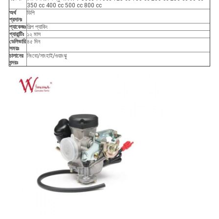
350 cc 400 cc 500 cc 800 cc
অর্থ
ডিপি
প্রদানঃ
প্যাকেজঃ
শিল্প প্যাকিং
গ্যারান্টিঃ
১২ মাস
ডেলিভারি
৪৫ দিন
সময়ঃ
চালানের
নিংবো/সাংহাই/গুয়াংঝু
বন্দরঃ