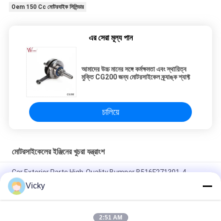
Oem 150 Cc মোটরবাইক সিলিন্ডার
এর সেরা মূল্য পান
আমাদের উচ্চ মানের সঙ্গে কর্মক্ষমতা এবং স্থায়িত্ব
মুক্তি CG200 জন্য মোটরসাইকেল ক্র্যাঙ্ক শ্যাফ্ট
চালিয়ে
মোটরসাইকেলের ইঞ্জিনের খুচরা যন্ত্রাংশ
Car Exterior Parts High-Quality Bumper B516F271301-4
CHANAN OSHAN​ Z6 Starry White
Vicky
স্টার্টার মোটর হন্ডা EX5 মোটরসাইকেল ইঞ্জিন খুচরা যন্ত্রাংশ সস্তা পাইকারি উচ্চ পারফরম্যান্স
সঙ্গে
2:51 AM