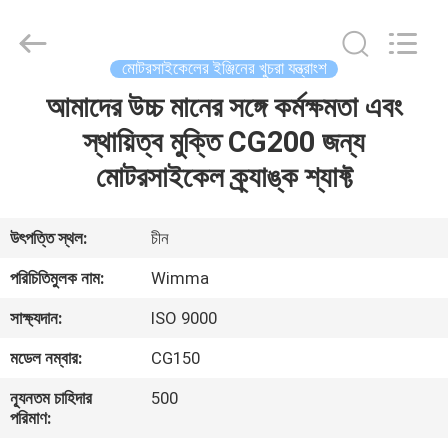
Chongqing
Litron
Spare
Parts
Co.,
মোটরসাইকেলের ইঞ্জিনের খুচরা যন্ত্রাংশ
Ltd..
All
Rights
আমাদের উচ্চ মানের সঙ্গে কর্মক্ষমতা এবং
বাড়ি
Reserved.
স্থায়িত্ব মুক্তি CG200 জন্য
পণ্য
মোটরসাইকেল ক্র্যাঙ্ক শ্যাফ্ট
ভিডিও
উৎপত্তি স্থল:
চীন
পরিচিতিমুলক নাম:
Wimma
আমাদের
সাক্ষ্যদান:
ISO 9000
সম্বন্ধে
মডেল নম্বার:
CG150
কারখানা
ন্যূনতম চাহিদার
500
পরিমাণ:
পরিদর্শন