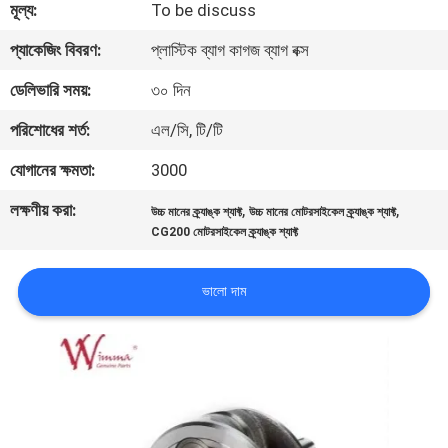
মূল্য:
To be discuss
গুণমান
প্যাকেজিং বিবরণ:
প্লাস্টিক ব্যাগ কাগজ ব্যাগ বক্স
নিয়ন্ত্রণ
ডেলিভারি সময়:
৩০ দিন
পরিশোধের শর্ত:
এল/সি, টি/টি
খবর
যোগানের ক্ষমতা:
3000
লক্ষণীয় করা:
,
,
একটি
উচ্চ মানের ক্র্যাঙ্ক শ্যাফ্ট
উচ্চ মানের মোটরসাইকেল ক্র্যাঙ্ক শ্যাফ্ট
CG200 মোটরসাইকেল ক্র্যাঙ্ক শ্যাফ্ট
উদ্ধৃতি
অনুরোধ
ভালো দাম
করুন
সাইটম্যাপ