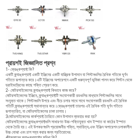
প্রায়শই জিজ্ঞাসিত প্রশ্ন
1- ক্রেঙ্কশ্যাফ্ট কি?
একটি ক্র্যাঙ্কশ্যাফ্ট একটি ইঞ্জিনের একটি যান্ত্রিক উপাদান যা পিস্টনগুলির রৈখিক গতিকে ঘূর্ণন
গতিতে রূপান্তর করে।এটি ইঞ্জিনের অপারেশনে একটি গুরুত্বপূর্ণ ভূমিকা পালন করে পিস্টন থেকে
ড্রাইভট্রেনের কাছে শক্তি প্রেরণ করে.
2- মোটরসাইকেলের ক্র্যাঙ্কশ্যাফ্ট কিভাবে কাজ করে?
মোটরসাইকেলের ইঞ্জিনে, ক্র্যাঙ্কশ্যাফ্টটি সংযোগকারী রডগুলির মাধ্যমে পিস্টনগুলির সাথে
সংযুক্ত থাকে। পিস্টনগুলি উপরে এবং নীচে চলার সাথে সাথে সংযোগকারী রডগুলি এই রৈখিক
গতিটি ক্র্যাঙ্কশ্যাফ্টে স্থানান্তর করে।ক্রেঙ্কশ্যাফ্ট তারপর এই রৈখিক গতি ঘূর্ণন গতিতে
রূপান্তরিত, যা মোটরসাইকেলের চাকা চালায়।
3মোটরসাইকেলের কার্কশ্যাফ্ট তৈরিতে কোন উপাদান ব্যবহার করা হয়?
মোটরসাইকেলের ক্র্যাঙ্কশ্যাফ্টগুলি সাধারণত উচ্চ-শক্তিযুক্ত খাদ ইস্পাত বা কাঠের ইস্পাত
থেকে তৈরি হয়। এই উপকরণগুলি প্রয়োজনীয় শক্তি, স্থায়িত্ব,এবং ইঞ্জিন অপারেশন চলাকালীন
উচ্চ বোঝা এবং চাপ সহ্য করার জন্য প্রতিরোধের.
4উচ্চমানের ক্র্যাঙ্কশ্যাফ্টের সুবিধা কি?