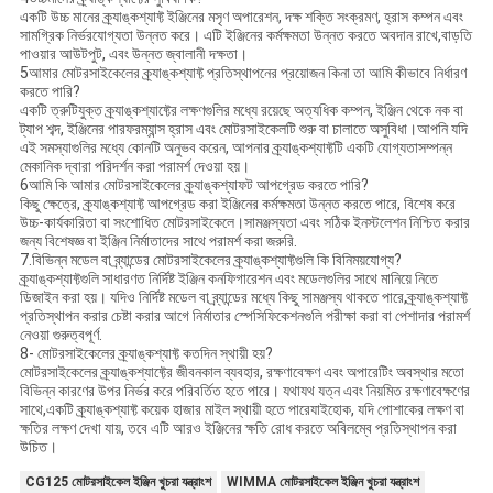
একটি উচ্চ মানের ক্র্যাঙ্কশ্যাফ্ট ইঞ্জিনের মসৃণ অপারেশন, দক্ষ শক্তি সংক্রমণ, হ্রাস কম্পন এবং
সামগ্রিক নির্ভরযোগ্যতা উন্নত করে। এটি ইঞ্জিনের কর্মক্ষমতা উন্নত করতে অবদান রাখে,বাড়তি
পাওয়ার আউটপুট, এবং উন্নত জ্বালানী দক্ষতা।
5আমার মোটরসাইকেলের ক্র্যাঙ্কশ্যাফ্ট প্রতিস্থাপনের প্রয়োজন কিনা তা আমি কীভাবে নির্ধারণ
করতে পারি?
একটি ত্রুটিযুক্ত ক্র্যাঙ্কশ্যাফ্টের লক্ষণগুলির মধ্যে রয়েছে অত্যধিক কম্পন, ইঞ্জিন থেকে নক বা
ট্যাপ শব্দ, ইঞ্জিনের পারফরম্যান্স হ্রাস এবং মোটরসাইকেলটি শুরু বা চালাতে অসুবিধা।আপনি যদি
এই সমস্যাগুলির মধ্যে কোনটি অনুভব করেন, আপনার ক্র্যাঙ্কশ্যাফ্টটি একটি যোগ্যতাসম্পন্ন
মেকানিক দ্বারা পরিদর্শন করা পরামর্শ দেওয়া হয়।
6আমি কি আমার মোটরসাইকেলের ক্র্যাঙ্কশ্যাফট আপগ্রেড করতে পারি?
কিছু ক্ষেত্রে, ক্র্যাঙ্কশ্যাফ্ট আপগ্রেড করা ইঞ্জিনের কর্মক্ষমতা উন্নত করতে পারে, বিশেষ করে
উচ্চ-কার্যকারিতা বা সংশোধিত মোটরসাইকেলে।সামঞ্জস্যতা এবং সঠিক ইনস্টলেশন নিশ্চিত করার
জন্য বিশেষজ্ঞ বা ইঞ্জিন নির্মাতাদের সাথে পরামর্শ করা জরুরি.
7.বিভিন্ন মডেল বা ব্র্যান্ডের মোটরসাইকেলের ক্র্যাঙ্কশ্যাফ্টগুলি কি বিনিময়যোগ্য?
ক্র্যাঙ্কশ্যাফ্টগুলি সাধারণত নির্দিষ্ট ইঞ্জিন কনফিগারেশন এবং মডেলগুলির সাথে মানিয়ে নিতে
ডিজাইন করা হয়। যদিও নির্দিষ্ট মডেল বা ব্র্যান্ডের মধ্যে কিছু সামঞ্জস্য থাকতে পারে,ক্র্যাঙ্কশ্যাফ্ট
প্রতিস্থাপন করার চেষ্টা করার আগে নির্মাতার স্পেসিফিকেশনগুলি পরীক্ষা করা বা পেশাদার পরামর্শ
নেওয়া গুরুত্বপূর্ণ.
8- মোটরসাইকেলের ক্র্যাঙ্কশ্যাফ্ট কতদিন স্থায়ী হয়?
মোটরসাইকেলের ক্র্যাঙ্কশ্যাফ্টের জীবনকাল ব্যবহার, রক্ষণাবেক্ষণ এবং অপারেটিং অবস্থার মতো
বিভিন্ন কারণের উপর নির্ভর করে পরিবর্তিত হতে পারে। যথাযথ যত্ন এবং নিয়মিত রক্ষণাবেক্ষণের
সাথে,একটি ক্র্যাঙ্কশ্যাফ্ট কয়েক হাজার মাইল স্থায়ী হতে পারেযাইহোক, যদি পোশাকের লক্ষণ বা
ক্ষতির লক্ষণ দেখা যায়, তবে এটি আরও ইঞ্জিনের ক্ষতি রোধ করতে অবিলম্বে প্রতিস্থাপন করা
উচিত।
CG125 মোটরসাইকেল ইঞ্জিন খুচরা যন্ত্রাংশ
WIMMA মোটরসাইকেল ইঞ্জিন খুচরা যন্ত্রাংশ