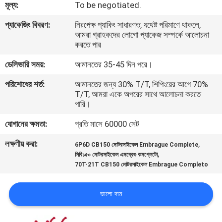
মূল্য:
To be negotiated.
গুণমান
প্যাকেজিং বিবরণ:
নিরপেক্ষ প্যাকিং সাধারণত, যথেষ্ট পরিমাণে থাকলে,
আমরা গ্রাহকদের লোগো প্যাকেজ সম্পর্কে আলোচনা
নিয়ন্ত্রণ
করতে পার
ডেলিভারি সময়:
আমানতের 35-45 দিন পরে।
খবর
পরিশোধের শর্ত:
আমানতের জন্য 30% T/T, শিপিংয়ের আগে 70%
T/T, আমরা একে অপরের সাথে আলোচনা করতে
পারি।
একটি
উদ্ধৃতি
যোগানের ক্ষমতা:
প্রতি মাসে 60000 সেট
অনুরোধ
লক্ষণীয় করা:
,
6P6D CB150 মোটরসাইকেল Embrague Complete
,
সিবি১৫০ মোটরসাইকেল এমব্রেগু কমপ্লেটো
করুন
70T-21T CB150 মোটরসাইকেল Embrague Completo
সাইটম্যাপ
ভালো দাম