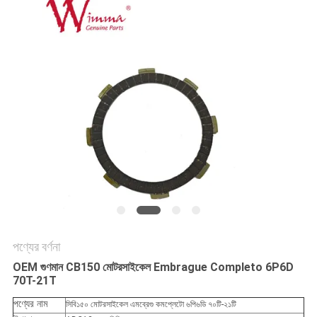
গোপনীয়তা
নীতি
পণ্যের বর্ণনা
OEM গুণমান CB150 মোটরসাইকেল Embrague Completo 6P6D
70T-21T
পণ্যের নাম
সিবি১৫০ মোটরসাইকেল এমব্রেগু কমপ্লেটো ৬পি৬ডি ৭০টি-২১টি