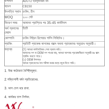
উপাদান
ADC12 অ্যালুমিনিয়াম খাদ
মডেল
CB150
উৎপত্তি স্থান
চংকিং, চীন
MOQ
২০০ সেট
বিতরণ সময়
আমানত প্রাপ্তির পর 35-45 কার্যদিবস
অর্থ প্রদানের
টি/টি
মেয়াদ
কোম্পানি
চংকিং লিট্রন রিপেয়ার পার্টস লিমিটেড।
প্যাকিং
প্রতিটি প্যাকেজ কাগজের বাক্সে অথবা গ্রাহকদের অনুরোধ অনুযায়ী।
মন্তব্য
(1) আমরা কাস্টমাইজড সেবা প্রদান করি।
আমাদের লগ বা OEM লগ পাওয়া যায়, আমরা আপনার প্রয়োজনীয়তা অনুযায়ী রঙ বাক্স
প্যাকিং করতে পারে।
(২) OEM উপলব্ধ
আমরা গ্রাহকদের মান পরীক্ষা করার জন্য নমুনা দিতে পারি।
1. উচ্চ কঠোরতা বৈশিষ্ট্যযুক্ত.
2.শক্তিশালী ঘর্ষণ প্রতিরোধের.
3. ভাল তেল ধরে রাখা.
4. কার্যকর তাপ নির্গমন.