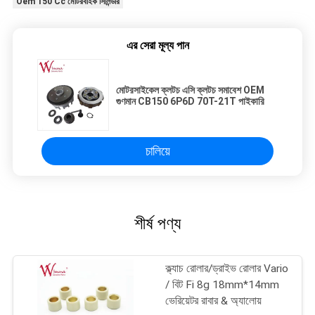
Oem 150 Cc মোটরবাইক সিলিন্ডার
এর সেরা মূল্য পান
মোটরসাইকেল ক্লটচ এসি ক্লটচ সমাবেশ OEM
গুণমান CB150 6P6D 70T-21T পাইকারি
চালিয়ে
শীর্ষ পণ্য
ক্ল্যাচ রোলার/ড্রাইভ রোলার Vario
/ বিট Fi 8g 18mm*14mm
ভেরিয়েটর রাবার & অ্যালোয়