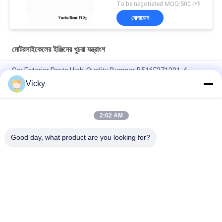
To be negotiated MOQ:500 সেট
যোগাযোগ
মোটরসাইকেলের ইঞ্জিনের খুচরা যন্ত্রাংশ
Car Exterior Parts High-Quality Bumper B516F271301-4
CHANAN OSHAN​ Z6 Starry White
Vicky
স্টার্টার মোটর হন্ডা EX5 মোটরসাইকেল ইঞ্জিন খুচরা যন্ত্রাংশ সস্তা পাইকারি উচ্চ পারফরম্যান্স
সঙ্গে
2:02 AM
মোটরসাইকেল স্পার্ক প্লাগ জন্য CPR8EAIX-9 চীন সরবরাহকারী ইঞ্জিন সিস্টেম
Good day, what product are you looking for?
সব
মোটরসাইকেলের ইঞ্জিনের 
মোটরসাইকেলের বৈদ্যুতিক 
খুচরা যন্ত্রাংশ
যন্ত্রাংশ
মোটরসাইকেল ট্রান্সমিশন 
অটো ক্যাবল মেশিন