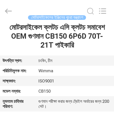
Chongqing
Litron
Spare
Parts
Co.,
মোটরসাইকেলের ইঞ্জিনের খুচরা যন্ত্রাংশ
Ltd..
All
Rights
মোটরসাইকেল ক্লটচ এসি ক্লটচ সমাবেশ
বাড়ি
Reserved.
OEM গুণমান CB150 6P6D 70T-
পণ্য
21T পাইকারি
ভিডিও
উৎপত্তি স্থল:
চংকিং, চীন
পরিচিতিমুলক নাম:
Wimma
আমাদের
সাক্ষ্যদান:
ISO9001
সম্বন্ধে
মডেল নম্বার:
CB150
কারখানা
ন্যূনতম চাহিদার
গুণমান পরীক্ষা করার জন্য ট্রেইল অর্ডারের জন্য 200
পরিমাণ:
সেট।
পরিদর্শন