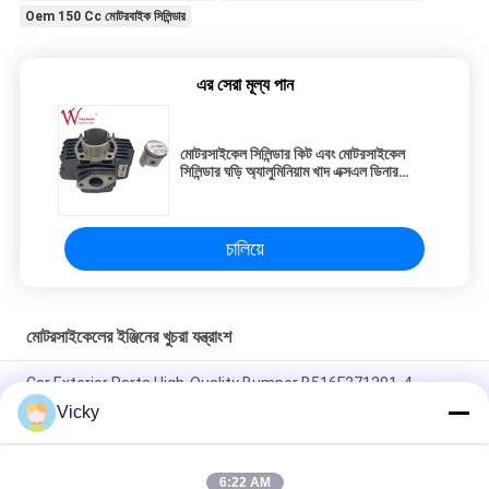
Oem 150 Cc মোটরবাইক সিলিন্ডার
এর সেরা মূল্য পান
মোটরসাইকেল সিলিন্ডার কিট এবং মোটরসাইকেল
সিলিন্ডার ঘড়ি অ্যালুমিনিয়াম খাদ এক্সএল ডিনার
এসএক্সএল
চালিয়ে
মোটরসাইকেলের ইঞ্জিনের খুচরা যন্ত্রাংশ
Car Exterior Parts High-Quality Bumper B516F271301-4
CHANAN OSHAN​ Z6 Starry White
Vicky
স্টার্টার মোটর হন্ডা EX5 মোটরসাইকেল ইঞ্জিন খুচরা যন্ত্রাংশ সস্তা পাইকারি উচ্চ পারফরম্যান্স
সঙ্গে
6:22 AM