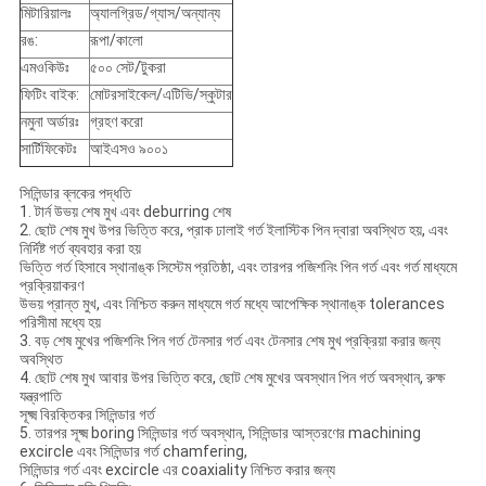
মিটারিয়ালঃ
অ্যালগ্রিড/গ্যাস/অন্যান্য
রঙ:
রূপা/কালো
এমওকিউঃ
৫০০ সেট/টুকরা
ফিটিং বাইক:
মোটরসাইকেল/এটিভি/স্কুটার
নমুনা অর্ডারঃ
গ্রহণ করো
সার্টিফিকেটঃ
আইএসও ৯০০১
সিলিন্ডার ব্লকের পদ্ধতি
1. টার্ন উভয় শেষ মুখ এবং deburring শেষ
2. ছোট শেষ মুখ উপর ভিত্তি করে, প্রাক ঢালাই গর্ত ইলাস্টিক পিন দ্বারা অবস্থিত হয়, এবং
নির্দিষ্ট গর্ত ব্যবহার করা হয়
ভিত্তি গর্ত হিসাবে স্থানাঙ্ক সিস্টেম প্রতিষ্ঠা, এবং তারপর পজিশনিং পিন গর্ত এবং গর্ত মাধ্যমে
প্রক্রিয়াকরণ
উভয় প্রান্ত মুখ, এবং নিশ্চিত করুন মাধ্যমে গর্ত মধ্যে আপেক্ষিক স্থানাঙ্ক tolerances
পরিসীমা মধ্যে হয়
3. বড় শেষ মুখের পজিশনিং পিন গর্ত টেনসার গর্ত এবং টেনসার শেষ মুখ প্রক্রিয়া করার জন্য
অবস্থিত
4. ছোট শেষ মুখ আবার উপর ভিত্তি করে, ছোট শেষ মুখের অবস্থান পিন গর্ত অবস্থান, রুক্ষ
যন্ত্রপাতি
সূক্ষ্ম বিরক্তিকর সিলিন্ডার গর্ত
5. তারপর সূক্ষ্ম boring সিলিন্ডার গর্ত অবস্থান, সিলিন্ডার আস্তরণের machining
excircle এবং সিলিন্ডার গর্ত chamfering,
সিলিন্ডার গর্ত এবং excircle এর coaxiality নিশ্চিত করার জন্য