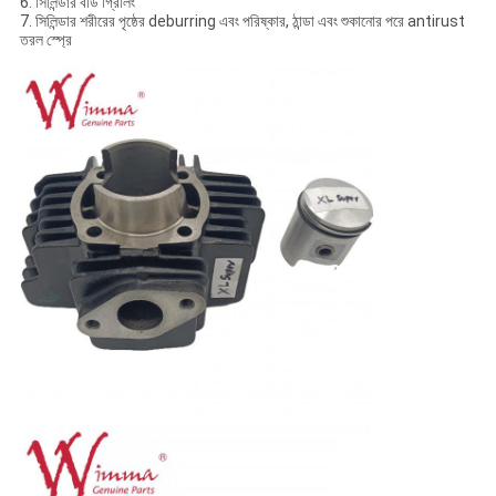
6. সিলিন্ডার বডি গ্রিলিং
7. সিলিন্ডার শরীরের পৃষ্ঠের deburring এবং পরিষ্কার, ঠান্ডা এবং শুকানোর পরে antirust
তরল স্প্রে