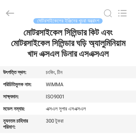
Chongqing
Litron
Spare
Parts
Co.,
মোটরসাইকেলের ইঞ্জিনের খুচরা যন্ত্রাংশ
Ltd..
All
Rights
মোটরসাইকেল সিলিন্ডার কিট এবং
বাড়ি
Reserved.
মোটরসাইকেল সিলিন্ডার ঘড়ি অ্যালুমিনিয়াম
পণ্য
খাদ এক্সএল ডিনার এসএক্সএল
ভিডিও
উৎপত্তি স্থল:
চংকিং, চীন
পরিচিতিমুলক নাম:
WIMMA
আমাদের
সাক্ষ্যদান:
ISO9001
সম্বন্ধে
মডেল নম্বার:
এক্সএল সুপার এসএক্সএল
কারখানা
ন্যূনতম চাহিদার
300 টুকরা
পরিমাণ:
পরিদর্শন