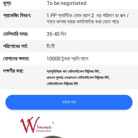
মূল্য:
To be negotiated
গুণমান
প্যাকেজিং বিবরণ:
1.PP প্লাস্টিক ফোম ব্যাগ 2. বড় পরিমাণ রং বক্স /
শক্ত কাগজ দ্বারা কাস্টমাইজ করা যেতে পারে
নিয়ন্ত্রণ
ডেলিভারি সময়:
35-45 দিন
খবর
পরিশোধের শর্ত:
টি/টি
যোগানের ক্ষমতা:
10000 টুকরা প্রতি মাসে
একটি
লক্ষণীয় করা:
,
অ্যালুমিনিয়াম খাদ মোটরসাইকেল সিলিন্ডার কিট
উদ্ধৃতি
,
এক্সএল স্যুপার এসএক্সএল মোটরসাইকেল সিলিন্ডার কিট
মোটরসাইকেল সিলিন্ডার কিট
অনুরোধ
করুন
ভালো দাম
সাইটম্যাপ