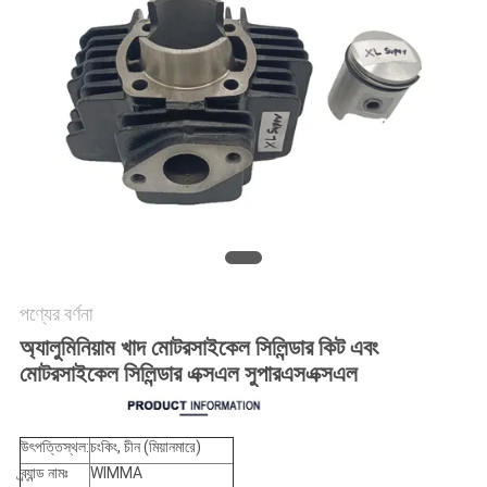
গোপনীয়তা
নীতি
পণ্যের বর্ণনা
অ্যালুমিনিয়াম খাদ মোটরসাইকেল সিলিন্ডার কিট এবং
মোটরসাইকেল সিলিন্ডার এক্সএল সুপারএসএক্সএল
উৎপত্তিস্থল:
চংকিং, চীন (মিয়ানমারে)
ব্র্যান্ড নামঃ
WIMMA