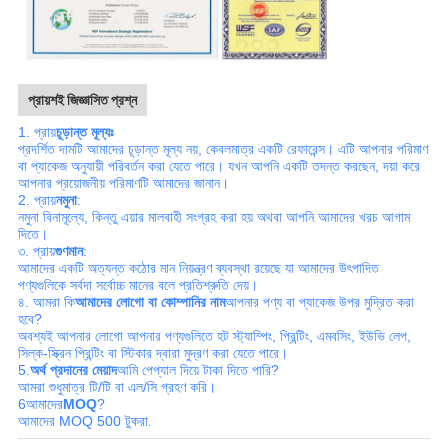
প্রায়শই জিজ্ঞাসিত প্রশ্ন
1. প্রায়
চূড়ান্ত মূল্যঃ
প্রদর্শিত দামটি আমাদের চূড়ান্ত মূল্য নয়, কেবলমাত্র একটি রেফারেন্স। এটি আপনার পরিমাণ
বা প্যাকেজ অনুযায়ী পরিবর্তন করা যেতে পারে। যখন আপনি একটি তদন্ত করছেন, দয়া করে
আপনার প্রয়োজনীয় পরিমাণটি আমাদের জানান।
2. প্রায়
নমুনা
:
নমুনা বিনামূল্যে, কিন্তু এয়ার মালবাহী সংগ্রহ করা হয় অথবা আপনি আমাদের খরচ আগাম
দিতে।
৩. প্রায়
গুণমান
:
আমাদের একটি অত্যন্ত কঠোর মান নিয়ন্ত্রণ ব্যবস্থা রয়েছে যা আমাদের উৎপাদিত
পণ্যগুলিকে সর্বদা সর্বোচ্চ মানের বলে প্রতিশ্রুতি দেয়।
৪. আমরা কি
আমাদের লোগো বা কোম্পানির নাম
আপনার পণ্য বা প্যাকেজ উপর মুদ্রিত করা
হবে?
অবশ্যই আপনার লোগো আপনার পণ্যগুলিতে হট স্ট্যাম্পিং, প্রিন্টিং, এমবসিং, ইউভি লেপ,
সিল্ক-স্ক্রিন প্রিন্টিং বা স্টিকার দ্বারা মুদ্রণ করা যেতে পারে।
5.
অর্থ প্রদানের মেয়াদ
আমি পেপ্যাল দিয়ে টাকা দিতে পারি?
আমরা শুধুমাত্র টি/টি বা এল/সি গ্রহণ করি।
6আমাদের
MOQ
?
আমাদের MOQ 500 টুকরা
.