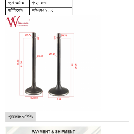
নমুনা অর্ডারঃ
গ্রহণ করো
সার্টিফিকেটঃ
আইএসও ৯০০১
প্যাকেজিং ও শিপিং