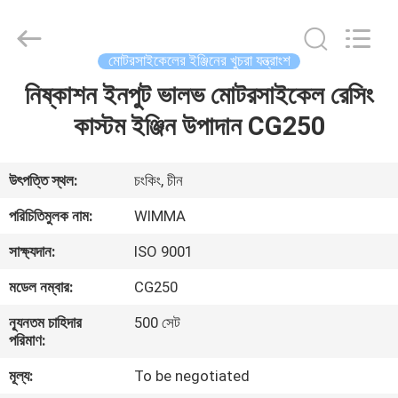
Chongqing
Litron
Spare
Parts
Co.,
মোটরসাইকেলের ইঞ্জিনের খুচরা যন্ত্রাংশ
Ltd..
All
Rights
নিষ্কাশন ইনপুট ভালভ মোটরসাইকেল রেসিং
বাড়ি
Reserved.
কাস্টম ইঞ্জিন উপাদান CG250
পণ্য
উৎপত্তি স্থল:
চংকিং, চীন
ভিডিও
পরিচিতিমুলক নাম:
WIMMA
সাক্ষ্যদান:
ISO 9001
আমাদের
মডেল নম্বার:
CG250
সম্বন্ধে
ন্যূনতম চাহিদার
500 সেট
পরিমাণ:
কারখানা
মূল্য:
To be negotiated
পরিদর্শন