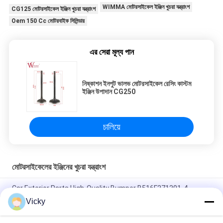
WIMMA মোটরসাইকেল ইঞ্জিন খুচরা যন্ত্রাংশ
CG125 মোটরসাইকেল ইঞ্জিন খুচরা যন্ত্রাংশ
Oem 150 Cc মোটরবাইক সিলিন্ডার
এর সেরা মূল্য পান
নিষ্কাশন ইনপুট ভালভ মোটরসাইকেল রেসিং কাস্টম
ইঞ্জিন উপাদান CG250
চালিয়ে
মোটরসাইকেলের ইঞ্জিনের খুচরা যন্ত্রাংশ
Car Exterior Parts High-Quality Bumper B516F271301-4
CHANAN OSHAN​ Z6 Starry White
Vicky
স্টার্টার মোটর হন্ডা EX5 মোটরসাইকেল ইঞ্জিন খুচরা যন্ত্রাংশ সস্তা পাইকারি উচ্চ পারফরম্যান্স