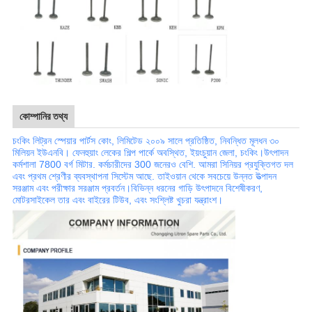
কোম্পানির তথ্য
চংকিং লিট্রন স্পেয়ার পার্টস কোং, লিমিটেড ২০০৯ সালে প্রতিষ্ঠিত, নিবন্ধিত মূলধন ৩০
মিলিয়ন ইউএনবি। ফেনহুয়াং লেকের শিল্প পার্কে অবস্থিত, ইয়ংচুয়ান জেলা, চংকিং।উৎপাদন
কর্মশালা 7800 বর্গ মিটার. কর্মচারীদের 300 জনেরও বেশি. আমরা সিনিয়র প্রযুক্তিগত দল
এবং প্রথম শ্রেণীর ব্যবস্থাপনা সিস্টেম আছে. তাইওয়ান থেকে সবচেয়ে উন্নত উত্পাদন
সরঞ্জাম এবং পরীক্ষার সরঞ্জাম প্রবর্তন।বিভিন্ন ধরনের গাড়ি উৎপাদনে বিশেষীকরণ,
মোটরসাইকেল তার এবং বাইরের টিউব, এবং সংশ্লিষ্ট খুচরা যন্ত্রাংশ।