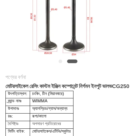
গোপনীয়তা
নীতি
পণ্যের বর্ণনা
মোটরসাইকেল রেসিং কাস্টম ইঞ্জিন কম্পোনেন্ট নির্গমন ইনপুট ভালভ
CG250
উৎপত্তিস্থল:
চংকিং, চীন (মিয়ানমারে)
ব্র্যান্ড নামঃ
WIMMA
উপাদানঃ
অ্যালগ্রিড/গ্যাস/অন্যান্য
রঙ:
রূপা/কালো
বৈশিষ্ট্যঃ
অপসারণ প্রতিরোধের
ফিটিং বাইক:
মোটরসাইকেল/এটিভি/স্কুটার