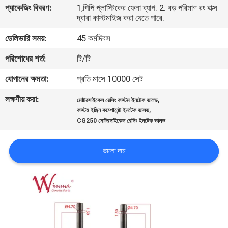
প্যাকেজিং বিবরণ:
1,পিপি প্লাস্টিকের ফেনা ব্যাগ. 2. বড় পরিমাণ রং বাক্স
দ্বারা কাস্টমাইজ করা যেতে পারে.
গুণমান
ডেলিভারি সময়:
45 কর্মদিবস
নিয়ন্ত্রণ
পরিশোধের শর্ত:
টি/টি
খবর
যোগানের ক্ষমতা:
প্রতি মাসে 10000 সেট
লক্ষণীয় করা:
,
মোটরসাইকেল রেসিং কাস্টম ইনটেক ভালভ
একটি
,
কাস্টম ইঞ্জিন কম্পোনেন্ট ইনটেক ভালভ
CG250 মোটরসাইকেল রেসিং ইনটেক ভালভ
উদ্ধৃতি
অনুরোধ
ভালো দাম
করুন
সাইটম্যাপ