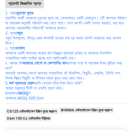
প্রায়শই জিজ্ঞাসিত প্রশ্ন
1. প্রায়
চূড়ান্ত মূল্যঃ
প্রদর্শিত দামটি আমাদের চূড়ান্ত মূল্য নয়, কেবলমাত্র একটি রেফারেন্স। এটি আপনার পরিমাণ
বা প্যাকেজ অনুযায়ী পরিবর্তন করা যেতে পারে। যখন আপনি একটি তদন্ত করছেন, দয়া করে
আপনার প্রয়োজনীয় পরিমাণটি আমাদের জানান।
2. প্রায়
নমুনা
:
নমুনা বিনামূল্যে, কিন্তু এয়ার মালবাহী সংগ্রহ করা হয় অথবা আপনি আমাদের খরচ আগাম
দিতে।
৩. প্রায়
গুণমান
:
আমাদের একটি অত্যন্ত কঠোর মান নিয়ন্ত্রণ ব্যবস্থা রয়েছে যা আমাদের উৎপাদিত
পণ্যগুলিকে সর্বদা সর্বোচ্চ মানের বলে প্রতিশ্রুতি দেয়।
৪. আমরা কি
আমাদের লোগো বা কোম্পানির নাম
আপনার পণ্য বা প্যাকেজ উপর মুদ্রিত করা
হবে?
অবশ্যই আপনার লোগো আপনার পণ্যগুলিতে হট স্ট্যাম্পিং, প্রিন্টিং, এমবসিং, ইউভি লেপ,
সিল্ক-স্ক্রিন প্রিন্টিং বা স্টিকার দ্বারা মুদ্রণ করা যেতে পারে।
5.
অর্থ প্রদানের মেয়াদ
আমি পেপ্যাল দিয়ে টাকা দিতে পারি?
আমরা শুধুমাত্র টি/টি বা এল/সি গ্রহণ করি।
6আমাদের
MOQ
?
আমাদের MOQ 500 টুকরা
WIMMA মোটরসাইকেল ইঞ্জিন খুচরা যন্ত্রাংশ
CG125 মোটরসাইকেল ইঞ্জিন খুচরা যন্ত্রাংশ
Oem 150 Cc মোটরবাইক সিলিন্ডার