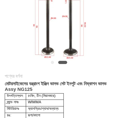
গোপনীয়তা
নীতি
পণ্যের বর্ণনা
মোটরসাইকেলের যন্ত্রাংশ ইঞ্জিন ভালভ সেট ইনপুট এবং নিষ্কাশন ভালভ
Assy NG125
উৎপত্তিস্থল:
চংকিং, চীন (মিয়ানমারে)
ব্র্যান্ড নামঃ
WIMMA
মিটারিয়ালঃ
অ্যালগ্রিড/গ্যাস/অন্যান্য
রঙ:
রূপা/কালো