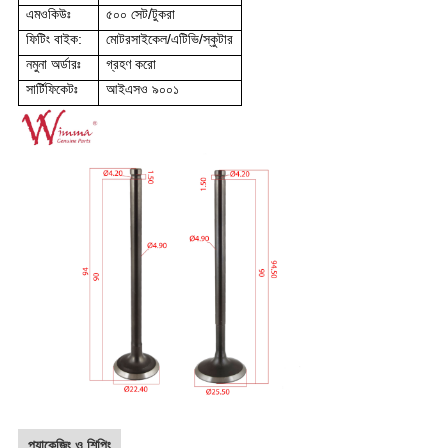
এমওকিউঃ
৫০০ সেট/টুকরা
ফিটিং বাইক:
মোটরসাইকেল/এটিভি/স্কুটার
নমুনা অর্ডারঃ
গ্রহণ করো
সার্টিফিকেটঃ
আইএসও ৯০০১
প্যাকেজিং ও শিপিং