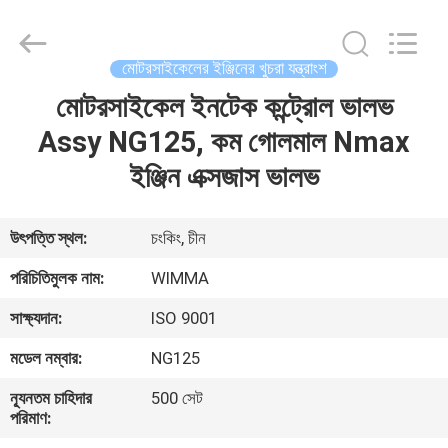
Chongqing
Litron
Spare
Parts
Co.,
মোটরসাইকেলের ইঞ্জিনের খুচরা যন্ত্রাংশ
Ltd..
All
Rights
মোটরসাইকেল ইনটেক কন্ট্রোল ভালভ
বাড়ি
Reserved.
Assy NG125, কম গোলমাল Nmax
পণ্য
ইঞ্জিন এক্সজাস ভালভ
ভিডিও
উৎপত্তি স্থল:
চংকিং, চীন
পরিচিতিমুলক নাম:
WIMMA
আমাদের
সাক্ষ্যদান:
ISO 9001
সম্বন্ধে
মডেল নম্বার:
NG125
কারখানা
ন্যূনতম চাহিদার
500 সেট
পরিমাণ:
পরিদর্শন