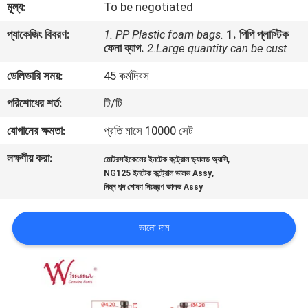
মূল্য:
To be negotiated
গুণমান
প্যাকেজিং বিবরণ:
1. PP Plastic foam bags.
1. পিপি প্লাস্টিক
ফেনা ব্যাগ.
2.Large quantity can be cust
নিয়ন্ত্রণ
ডেলিভারি সময়:
45 কর্মদিবস
খবর
পরিশোধের শর্ত:
টি/টি
যোগানের ক্ষমতা:
প্রতি মাসে 10000 সেট
একটি
লক্ষণীয় করা:
,
মোটরসাইকেলের ইনটেক কন্ট্রোল ভ্যালভ অ্যাসি
উদ্ধৃতি
,
NG125 ইনটেক কন্ট্রোল ভালভ Assy
নিম্ন শব্দ শোষণ নিয়ন্ত্রণ ভালভ Assy
অনুরোধ
করুন
ভালো দাম
সাইটম্যাপ