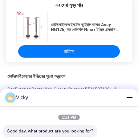
এর সেরা মূল্য পান
মোটরসাইকেল ইনটেক কন্ট্রোল ভালভ Assy
NG125, কম গোলমাল Nmax ইঞ্জিন এক্সজাস
ভালভ
চালিয়ে
মোটরসাইকেলের ইঞ্জিনের খুচরা যন্ত্রাংশ
Car Exterior Parts High-Quality Bumper B516F271301-4
CHANAN OSHAN​ Z6 Starry White
Vicky
স্টার্টার মোটর হন্ডা EX5 মোটরসাইকেল ইঞ্জিন খুচরা যন্ত্রাংশ সস্তা পাইকারি উচ্চ পারফরম্যান্স
সঙ্গে
1:21 PM
মোটরসাইকেল স্পার্ক প্লাগ জন্য CPR8EAIX-9 চীন সরবরাহকারী ইঞ্জিন সিস্টেম
Good day, what product are you looking for?