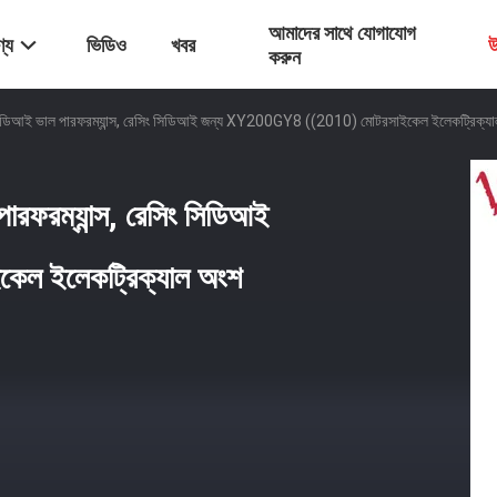
আমাদের সাথে যোগাযোগ
্য
ভিডিও
খবর
উ
করুন
িডিআই ভাল পারফরম্যান্স, রেসিং সিডিআই জন্য XY200GY8 ((2010) মোটরসাইকেল ইলেকট্রিক্য
রফরম্যান্স, রেসিং সিডিআই
ল ইলেকট্রিক্যাল অংশ