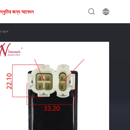
দ্ধৃতির জন্য আবেদন
াল অংশ