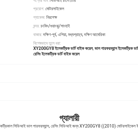
পণ্যের নাম:
সিডিআই চীনে তৈরি
প্রয়োগ:
মোটরসাইকেল
প্যাকেজ:
নিরপেক্ষ
বন্দর:
চংকিং/গুয়াংঝু/সাংহাই
বাজার:
দক্ষিণ-পূর্ব, এশিয়া, মধ্যপ্রাচ্য, দক্ষিণ আমেরিকা
বিশেষভাবে তুলে ধরা:
,
XY200GY8 ইলেকট্রিক ডার্ট বাইক কয়েল
ভাল পারফরম্যান্স ইলেকট্রিক ডার
রেসিং ইলেকট্রিক ডার্ট বাইক কয়েল
গ্যালারী
কট্রিকাল সিডিআই ভাল পারফরম্যান্স, রেসিং সিডিআই জন্য XY200GY8 ((2010) মোটরসাইকেল ইল