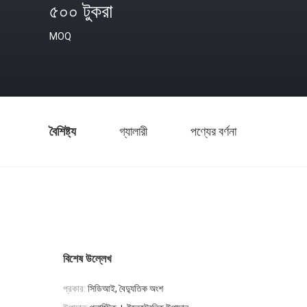
৫০০ টুকরা
MOQ
বৈশিষ্ট্য
গ্যালারী
পণ্যের বর্ণনা
বিশেষ উল্লেখ
প্রকার:
সিডিআই, বৈদ্যুতিক অংশ