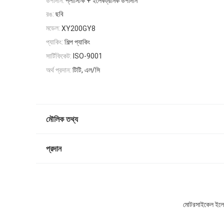
উপাদান:
প্লাস্টিক + ইলেকট্রনিক উপাদান
রঙ:
ছবি
মডেল:
XY200GY8
প্যাকিং:
শিল্প প্যাকিং
সার্টিফিকেট:
ISO-9001
অর্থ প্রদান:
টিটি, এল/সি
মৌলিক তথ্য
প্রদান
মোটরসাইকেল ইলে