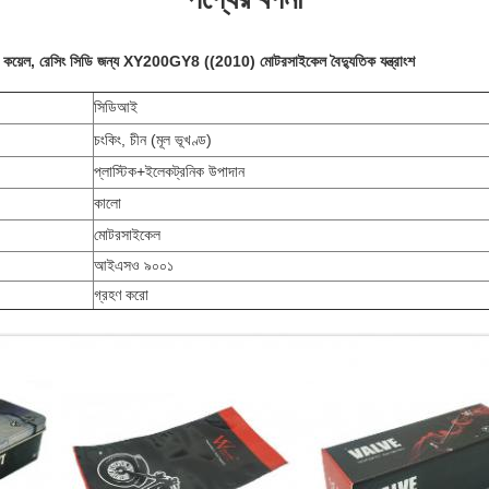
াইক কয়েল, রেসিং সিডি জন্য XY200GY8 ((2010) মোটরসাইকেল বৈদ্যুতিক যন্ত্রাংশ
সিডিআই
চংকিং, চীন (মূল ভূখণ্ড)
প্লাস্টিক+ইলেকট্রনিক উপাদান
কালো
মোটরসাইকেল
আইএসও ৯০০১
গ্রহণ করো