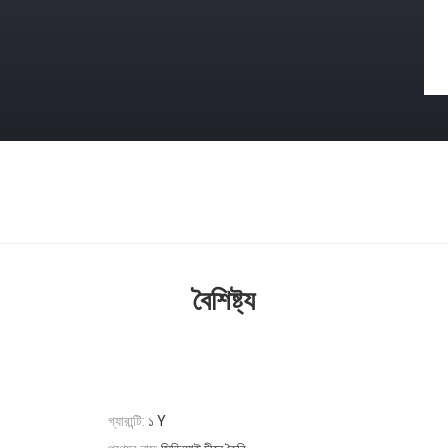
বৈশিষ্ট্য
গ্যারান্টি:
১ Y