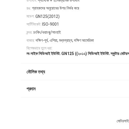
উপাদান:
প্লাস্টিক + ইলেকট্রনিক উপাদান
রঙ:
গ্রাহকদের অনুরোধের উপর নির্ভর করে
মডেল:
GN125(2012)
সার্টিফিকেট:
ISO-9001
বন্দর:
চংকিং/গুয়াংঝু/সাংহাই
বাজার:
দক্ষিণ-পূর্ব, এশিয়া, মধ্যপ্রাচ্য, দক্ষিণ আমেরিকা
বিশেষভাবে তুলে ধরা:
,
,
লং লাইফ সিডিআই ইউনিট
GN125 ((২০১২) সিডিআই ইউনিট
স্কুটার মোট
মৌলিক তথ্য
প্রদান
মোটরসাইক