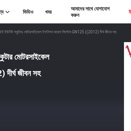
আমাদের সাথে যোগাযোগ
্য
ভিডিও
খবর
উ
করুন
আই ইউনিট স্কুটার মোটরসাইকেল ইগনিশন কয়েল সিস্টেম GN125 ((2012) দীর্ঘ জীবন সহ
্কুটার মোটরসাইকেল
দীর্ঘ জীবন সহ