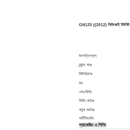
GN125 ((2012) সিডিআই ইউনিট স্কুট
উৎপত্তিস্থল:
ব্র্যান্ড নামঃ
মিটারিয়ালঃ
রঙ:
এমওকিউঃ
ফিটিং বাইক:
নমুনা অর্ডারঃ
সার্টিফিকেটঃ
প্যাকেজিং ও শিপিং