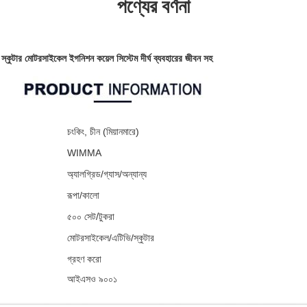
পণ্যের বর্ণনা
ার মোটরসাইকেল ইগনিশন কয়েল সিস্টেম দীর্ঘ ব্যবহারের জীবন সহ
চংকিং, চীন (মিয়ানমারে)
WIMMA
অ্যালগ্রিড/গ্যাস/অন্যান্য
রূপা/কালো
৫০০ সেট/টুকরা
মোটরসাইকেল/এটিভি/স্কুটার
গ্রহণ করো
আইএসও ৯০০১