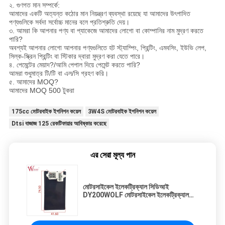
২. গুণগত মান সম্পর্কে:
আমাদের একটি অত্যন্ত কঠোর মান নিয়ন্ত্রণ ব্যবস্থা রয়েছে যা আমাদের উৎপাদিত
পণ্যগুলিকে সর্বদা সর্বোচ্চ মানের বলে প্রতিশ্রুতি দেয়।
৩. আমরা কি আপনার পণ্য বা প্যাকেজে আমাদের লোগো বা কোম্পানির নাম মুদ্রণ করতে
পারি?
অবশ্যই আপনার লোগো আপনার পণ্যগুলিতে হট স্ট্যাম্পিং, প্রিন্টিং, এমবসিং, ইউভি লেপ,
সিল্ক-স্ক্রিন প্রিন্টিং বা স্টিকার দ্বারা মুদ্রণ করা যেতে পারে।
৪. পেমেন্টের মেয়াদ?/আমি পেপাল দিয়ে পেমেন্ট করতে পারি?
আমরা শুধুমাত্র টি/টি বা এল/সি গ্রহণ করি।
৫. আমাদের MOQ?
আমাদের MOQ 500 টুকরা
175cc মোটরবাইক ইগনিশন কয়েল
3W4S মোটরবাইক ইগনিশন কয়েল
Dtsi বাজাজ 125 রেকটিফায়ার আবিষ্কার করেছে
এর সেরা মূল্য পান
মোটরসাইকেল ইলেকট্রিক্যাল সিডিআই
DY200WOLF মোটরসাইকেল ইলেকট্রিক্যাল
পার্টস ISO9001 অনুমোদন