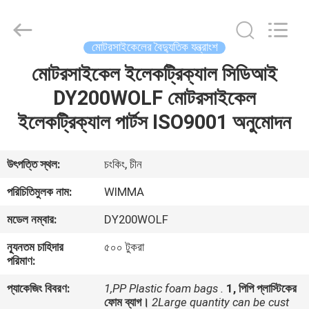
Chongqing
Litron
Spare
Parts
Co.,
মোটরসাইকেলের বৈদ্যুতিক যন্ত্রাংশ
Ltd..
All
Rights
মোটরসাইকেল ইলেকট্রিক্যাল সিডিআই
বাড়ি
Reserved.
DY200WOLF মোটরসাইকেল
পণ্য
ইলেকট্রিক্যাল পার্টস ISO9001 অনুমোদন
ভিডিও
উৎপত্তি স্থল:
চংকিং, চীন
পরিচিতিমুলক নাম:
WIMMA
আমাদের
মডেল নম্বার:
DY200WOLF
সম্বন্ধে
ন্যূনতম চাহিদার
৫০০ টুকরা
পরিমাণ:
কারখানা
প্যাকেজিং বিবরণ:
1,PP Plastic foam bags .
1, পিপি প্লাস্টিকের
পরিদর্শন
ফোম ব্যাগ।
2Large quantity can be cust