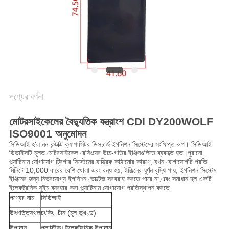
গোপনীয়তা
নীতি
পণ্যের বর্ণনা
মোটরসাইকেলের বৈদ্যুতিক যন্ত্রাংশ CDI DY200WOLF
ISO9001 অনুমোদন
সিডিআই হ'ল নন-কন্টাক্ট ক্যাপাসিটর ডিসচার্জ ইগনিশন সিস্টেমের সংক্ষিপ্ত রূপ। সিডিআই
ডিভাইসটি মূলত মোটরসাইকেল রেসিংয়ের উচ্চ-গতির ইঞ্জিনগুলিতে ব্যবহৃত হত।পুরানো
প্ল্যাটিনাম যোগাযোগ ট্রিগার সিস্টেমের যান্ত্রিক কাঠামোর কারণে, যখন যোগাযোগটি প্রতি
মিনিটে 10,000 বারের বেশি খোলা এবং বন্ধ হয়, ইঞ্জিনের ঘূর্ণন বৃদ্ধি পায়, ইগনিশন সিস্টেম
ইঞ্জিনের জন্য নির্ভরযোগ্য ইগনিশন ভোল্টেজ সরবরাহ করতে পারে না,এবং সমাধান হল একটি
ইলেকট্রনিক সুইচ ব্যবহার করা প্ল্যাটিনাম যোগাযোগ প্রতিস্থাপন করতে.
পণ্যের নাম
সিডিআই
উৎপত্তিস্থল
চংকিং, চীন (মূল ভূখণ্ড)
উপাদান
প্লাস্টিক+ইলেকট্রনিক উপাদান