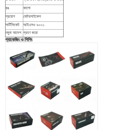
রঙ
কালো
প্রয়োগ
মোটরসাইকেল
সার্টিফিকেট
আইএসও ৯০০১
নমুনা আদেশ
গ্রহণ করো
প্যাকেজিং ও শিপিং