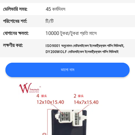
ডেলিভারি সময়:
45 কর্মদিবস
গুণমান
পরিশোধের শর্ত:
টি/টি
নিয়ন্ত্রণ
যোগানের ক্ষমতা:
10000 টুকরা/টুকরা প্রতি মাসে
খবর
লক্ষণীয় করা:
,
ISO9001 অনুমোদন মোটরসাইকেল ইলেকট্রিক্যাল পার্টস সিডিআই
DY200WOLF মোটরসাইকেল ইলেকট্রিক্যাল পার্টস সিডিআই
একটি
ভালো দাম
উদ্ধৃতি
অনুরোধ
করুন
সাইটম্যাপ