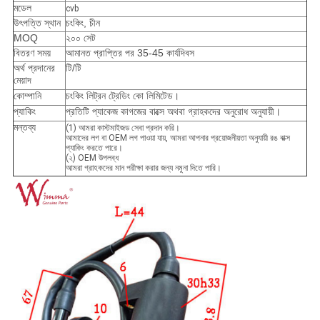
মডেল
cvb
উৎপত্তি স্থান
চংকিং, চীন
MOQ
২০০ সেট
বিতরণ সময়
আমানত প্রাপ্তির পর 35-45 কার্যদিবস
অর্থ প্রদানের
টি/টি
মেয়াদ
কোম্পানি
চংকিং লিট্রন ট্রেডিং কো লিমিটেড।
প্যাকিং
প্রতিটি প্যাকেজ কাগজের বাক্সে অথবা গ্রাহকদের অনুরোধ অনুযায়ী।
মন্তব্য
(1) আমরা কাস্টমাইজড সেবা প্রদান করি।
আমাদের লগ বা OEM লগ পাওয়া যায়, আমরা আপনার প্রয়োজনীয়তা অনুযায়ী রঙ বাক্স
প্যাকিং করতে পারে।
(২) OEM উপলব্ধ
আমরা গ্রাহকদের মান পরীক্ষা করার জন্য নমুনা দিতে পারি।