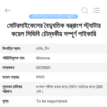
Chongqing
Litron
Spare
Parts
Co.,
মোটরসাইকেলের বৈদ্যুতিক যন্ত্রাংশ
Ltd..
All
Rights
মোটরসাইকেলের বৈদ্যুতিক যন্ত্রাংশ স্ট্যাটার
বাড়ি
Reserved.
কয়েল সিভিবি চৌম্বকীয় সম্পূর্ণ পাইকারি
পণ্য
উৎপত্তি স্থল:
চংকিং, চীন
ভিডিও
পরিচিতিমুলক নাম:
Wimma
সাক্ষ্যদান:
ISO9001
আমাদের
মডেল নম্বার:
সিভিবি
সম্বন্ধে
ন্যূনতম চাহিদার
গুণমান পরীক্ষা করার জন্য ট্রেইল অর্ডারের জন্য 200
পরিমাণ:
সেট।
কারখানা
মূল্য:
To be negotiated.
পরিদর্শন