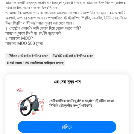
আমাদের একটি অত্যন্ত কঠোর মান নিয়ন্ত্রণ ব্যবস্থা রয়েছে যা আমাদের উৎপাদিত পণ্যগুলিকে
সর্বদা সর্বোচ্চ মানের বলে প্রতিশ্রুতি দেয়।
৩. আমরা কি আপনার পণ্য বা প্যাকেজে আমাদের লোগো বা কোম্পানির নাম মুদ্রণ করতে পারি?
অবশ্যই আপনার লোগো আপনার পণ্যগুলিতে হট স্ট্যাম্পিং, প্রিন্টিং, এমবসিং, ইউভি লেপ, সিল্ক-
স্ক্রিন প্রিন্টিং বা স্টিকার দ্বারা মুদ্রণ করা যেতে পারে।
৪. পেমেন্টের মেয়াদ?/আমি পেপাল দিয়ে পেমেন্ট করতে পারি?
আমরা শুধুমাত্র টি/টি বা এল/সি গ্রহণ করি।
৫. আমাদের MOQ?
আমাদের MOQ 500 টুকরা
175cc মোটরবাইক ইগনিশন কয়েল
3W4S মোটরবাইক ইগনিশন কয়েল
Dtsi বাজাজ 125 রেকটিফায়ার আবিষ্কার করেছে
এর সেরা মূল্য পান
মোটরসাইকেলের বৈদ্যুতিক যন্ত্রাংশ স্ট্যাটার কয়েল
সিভিবি চৌম্বকীয় সম্পূর্ণ পাইকারি
চালিয়ে