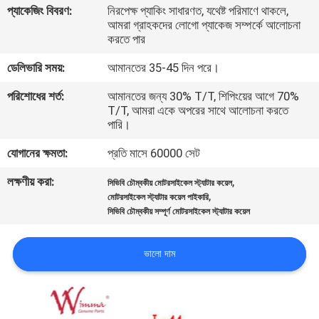
প্যাকেজিং বিবরণ:
নিরপেক্ষ প্যাকিং সাধারণত, যথেষ্ট পরিমাণে থাকলে,
আমরা গ্রাহকদের লোগো প্যাকেজ সম্পর্কে আলোচনা
গুণমান
করতে পার
নিয়ন্ত্রণ
ডেলিভারি সময়:
আমানতের 35-45 দিন পরে।
পরিশোধের শর্ত:
আমানতের জন্য 30% T/T, শিপিংয়ের আগে 70%
খবর
T/T, আমরা একে অপরের সাথে আলোচনা করতে
পারি।
একটি
যোগানের ক্ষমতা:
প্রতি মাসে 60000 সেট
উদ্ধৃতি
লক্ষণীয় করা:
,
সিভিবি চৌম্বকীয় মোটরসাইকেল স্ট্যাটার কয়েল
,
মোটরসাইকেল স্ট্যাটার কয়েল পাইকারি
অনুরোধ
সিভিবি চৌম্বকীয় সম্পূর্ণ মোটরসাইকেল স্ট্যাটার কয়েল
করুন
ভালো দাম
সাইটম্যাপ