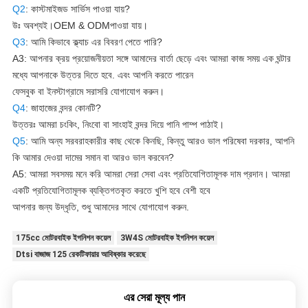
Q2
: কাস্টমাইজড সার্ভিস পাওয়া যায়?
উঃ অবশ্যই।
OEM & ODM
পাওয়া যায়।
Q3
: আমি কিভাবে ক্ল্যাচ এর বিবরণ পেতে পারি?
A3: আপনার ক্রয় প্রয়োজনীয়তা সঙ্গে আমাদের বার্তা ছেড়ে এবং আমরা কাজ সময় এক ঘন্টার
মধ্যে আপনাকে উত্তর দিতে হবে. এবং আপনি করতে পারেন
ফেসবুক বা ইনস্টাগ্রামে সরাসরি যোগাযোগ করুন।
Q4
: জাহাজের বন্দর কোনটি?
উত্তরঃ আমরা চংকিং, নিংবো বা সাংহাই বন্দর দিয়ে পানি পাম্প পাঠাই।
Q5
: আমি অন্য সরবরাহকারীর কাছ থেকে কিনছি, কিন্তু আরও ভাল পরিষেবা দরকার, আপনি
কি আমার দেওয়া দামের সমান বা আরও ভাল করবেন?
A5: আমরা সবসময় মনে করি আমরা সেরা সেবা এবং প্রতিযোগিতামূলক দাম প্রদান। আমরা
একটি প্রতিযোগিতামূলক ব্যক্তিগতকৃত করতে খুশি হবে বেশী হবে
আপনার জন্য উদ্ধৃতি, শুধু আমাদের সাথে যোগাযোগ করুন.
175cc মোটরবাইক ইগনিশন কয়েল
3W4S মোটরবাইক ইগনিশন কয়েল
Dtsi বাজাজ 125 রেকটিফায়ার আবিষ্কার করেছে
এর সেরা মূল্য পান