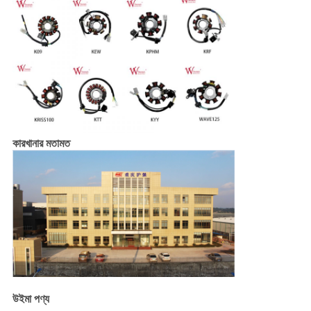
কারখানার মতামত
উইমা পণ্য