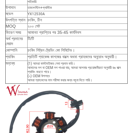
পাইকারি
উপাদান
তামা+স্টিল+প্লাস্টিক
মডেল
YX12530A
উৎপত্তি স্থান
চংকিং, চীন
MOQ
২০০ সেট
বিতরণ সময়
আমানত প্রাপ্তির পর 35-45 কার্যদিবস
অর্থ প্রদানের
টি/টি
মেয়াদ
কোম্পানি
চংকিং লিট্রন ট্রেডিং কো লিমিটেড।
প্যাকিং
প্রতিটি প্যাকেজ কাগজের বাক্সে অথবা গ্রাহকদের অনুরোধ অনুযায়ী।
মন্তব্য
(1) আমরা কাস্টমাইজড সেবা প্রদান করি।
আমাদের লগ বা OEM লগ পাওয়া যায়, আমরা আপনার প্রয়োজনীয়তা অনুযায়ী রঙ বাক্স
প্যাকিং করতে পারে।
(২) OEM উপলব্ধ
আমরা গ্রাহকদের মান পরীক্ষা করার জন্য নমুনা দিতে পারি।