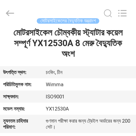
Chongqing
Litron
Spare
Parts
Co.,
মোটরসাইকেলের বৈদ্যুতিক যন্ত্রাংশ
Ltd..
All
Rights
মোটরসাইকেল চৌম্বকীয় স্ট্যাটার কয়েল
বাড়ি
Reserved.
সম্পূর্ণ YX12530A 8 মেরু বৈদ্যুতিক
পণ্য
অংশ
ভিডিও
উৎপত্তি স্থল:
চংকিং, চীন
পরিচিতিমুলক নাম:
Wimma
আমাদের
সাক্ষ্যদান:
ISO9001
সম্বন্ধে
মডেল নম্বার:
YX12530A
কারখানা
ন্যূনতম চাহিদার
গুণমান পরীক্ষা করার জন্য ট্রেইল অর্ডারের জন্য 200
পরিমাণ:
সেট।
পরিদর্শন