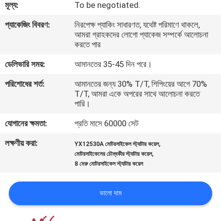
মূল্য:
To be negotiated.
গুণমান
প্যাকেজিং বিবরণ:
নিরপেক্ষ প্যাকিং সাধারণত, যথেষ্ট পরিমাণে থাকলে,
আমরা গ্রাহকদের লোগো প্যাকেজ সম্পর্কে আলোচনা
নিয়ন্ত্রণ
করতে পার
ডেলিভারি সময়:
আমানতের 35-45 দিন পরে।
খবর
পরিশোধের শর্ত:
আমানতের জন্য 30% T/T, শিপিংয়ের আগে 70%
T/T, আমরা একে অপরের সাথে আলোচনা করতে
পারি।
একটি
উদ্ধৃতি
যোগানের ক্ষমতা:
প্রতি মাসে 60000 সেট
অনুরোধ
লক্ষণীয় করা:
,
YX12530A মোটরসাইকেল স্ট্যাটার কয়েল
,
মোটরসাইকেলের চৌম্বকীয় স্ট্যাটার কয়েল
করুন
8 মেরু মোটরসাইকেল স্ট্যাটার কয়েল
সাইটম্যাপ
ভালো দাম