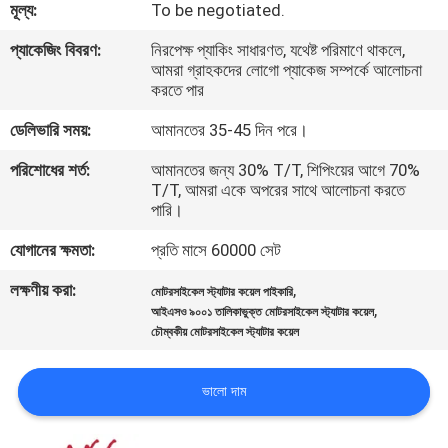
মূল্য:
To be negotiated.
গুণমান
প্যাকেজিং বিবরণ:
নিরপেক্ষ প্যাকিং সাধারণত, যথেষ্ট পরিমাণে থাকলে,
আমরা গ্রাহকদের লোগো প্যাকেজ সম্পর্কে আলোচনা
নিয়ন্ত্রণ
করতে পার
ডেলিভারি সময়:
আমানতের 35-45 দিন পরে।
খবর
পরিশোধের শর্ত:
আমানতের জন্য 30% T/T, শিপিংয়ের আগে 70%
T/T, আমরা একে অপরের সাথে আলোচনা করতে
পারি।
একটি
উদ্ধৃতি
যোগানের ক্ষমতা:
প্রতি মাসে 60000 সেট
অনুরোধ
লক্ষণীয় করা:
,
মোটরসাইকেল স্ট্যাটার কয়েল পাইকারি
,
আইএসও ৯০০১ তালিকাভুক্ত মোটরসাইকেল স্ট্যাটার কয়েল
করুন
চৌম্বকীয় মোটরসাইকেল স্ট্যাটার কয়েল
সাইটম্যাপ
ভালো দাম