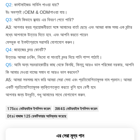
Q2
: কাস্টমাইজড সার্ভিস পাওয়া যায়?
উঃ অবশ্যই।
OEM & ODM
পাওয়া যায়।
Q3
: আমি কিভাবে ক্ল্যাচ এর বিবরণ পেতে পারি?
A3: আপনার ক্রয় প্রয়োজনীয়তা সঙ্গে আমাদের বার্তা ছেড়ে এবং আমরা কাজ সময় এক ঘন্টার
মধ্যে আপনাকে উত্তর দিতে হবে. এবং আপনি করতে পারেন
ফেসবুক বা ইনস্টাগ্রামে সরাসরি যোগাযোগ করুন।
Q4
: জাহাজের বন্দর কোনটি?
উত্তরঃ আমরা চংকিং, নিংবো বা সাংহাই বন্দর দিয়ে পানি পাম্প পাঠাই।
Q5
: আমি অন্য সরবরাহকারীর কাছ থেকে কিনছি, কিন্তু আরও ভাল পরিষেবা দরকার, আপনি
কি আমার দেওয়া দামের সমান বা আরও ভাল করবেন?
A5: আমরা সবসময় মনে করি আমরা সেরা সেবা এবং প্রতিযোগিতামূলক দাম প্রদান। আমরা
একটি প্রতিযোগিতামূলক ব্যক্তিগতকৃত করতে খুশি হবে বেশী হবে
আপনার জন্য উদ্ধৃতি, শুধু আমাদের সাথে যোগাযোগ করুন.
175cc মোটরবাইক ইগনিশন কয়েল
3W4S মোটরবাইক ইগনিশন কয়েল
Dtsi বাজাজ 125 রেকটিফায়ার আবিষ্কার করেছে
এর সেরা মূল্য পান