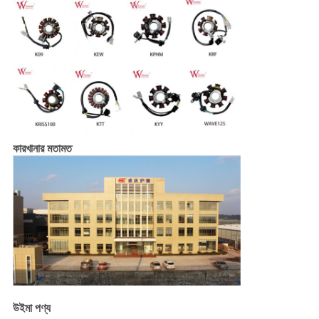
কারখানার মতামত
উইমা পণ্য