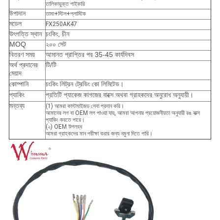
তালিকাভুক্ত পাইকারি
উপাদান
তামা+স্টিল+প্লাস্টিক
মডেল
FX250AK47
উৎপত্তি স্থান
চংকিং, চীন
MOQ
২০০ সেট
বিতরণ সময়
আমানত প্রাপ্তির পর 35-45 কার্যদিবস
অর্থ প্রদানের
টি/টি
মেয়াদ
কোম্পানি
চংকিং লিট্রন ট্রেডিং কো লিমিটেড।
প্যাকিং
প্রতিটি প্যাকেজ কাগজের বাক্সে অথবা গ্রাহকদের অনুরোধ অনুযায়ী।
মন্তব্য
(1) আমরা কাস্টমাইজড সেবা প্রদান করি।
আমাদের লগ বা OEM লগ পাওয়া যায়, আমরা আপনার প্রয়োজনীয়তা অনুযায়ী রঙ বাক্স
প্যাকিং করতে পারে।
(২) OEM উপলব্ধ
আমরা গ্রাহকদের মান পরীক্ষা করার জন্য নমুনা দিতে পারি।