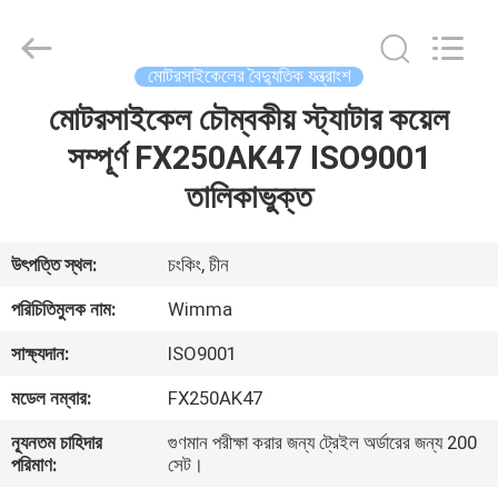
Chongqing
Litron
Spare
Parts
Co.,
মোটরসাইকেলের বৈদ্যুতিক যন্ত্রাংশ
Ltd..
All
Rights
মোটরসাইকেল চৌম্বকীয় স্ট্যাটার কয়েল
বাড়ি
Reserved.
সম্পূর্ণ FX250AK47 ISO9001
পণ্য
তালিকাভুক্ত
ভিডিও
উৎপত্তি স্থল:
চংকিং, চীন
পরিচিতিমুলক নাম:
Wimma
আমাদের
সাক্ষ্যদান:
ISO9001
সম্বন্ধে
মডেল নম্বার:
FX250AK47
কারখানা
ন্যূনতম চাহিদার
গুণমান পরীক্ষা করার জন্য ট্রেইল অর্ডারের জন্য 200
পরিমাণ:
সেট।
পরিদর্শন