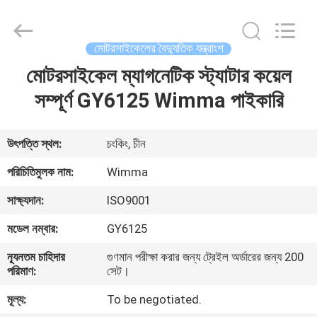
Chongqing
Litron
Spare
Parts
Co.,
মোটরসাইকেলের বৈদ্যুতিক যন্ত্রাংশ
Ltd..
All
Rights
মোটরসাইকেল ম্যাগনেটিক স্ট্যাটার কয়েল
বাড়ি
Reserved.
সম্পূর্ণ GY6125 Wimma পাইকারি
পণ্য
উৎপত্তি স্থল:
চংকিং, চীন
ভিডিও
পরিচিতিমুলক নাম:
Wimma
সাক্ষ্যদান:
ISO9001
আমাদের
মডেল নম্বার:
GY6125
সম্বন্ধে
ন্যূনতম চাহিদার
গুণমান পরীক্ষা করার জন্য ট্রেইল অর্ডারের জন্য 200
পরিমাণ:
সেট।
কারখানা
মূল্য:
To be negotiated.
পরিদর্শন