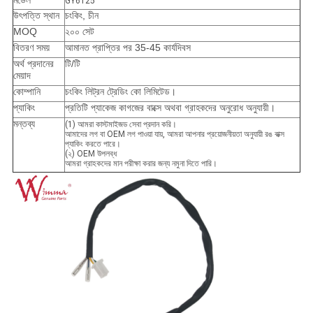
মডেল
GY6125
উৎপত্তি স্থান
চংকিং, চীন
MOQ
২০০ সেট
বিতরণ সময়
আমানত প্রাপ্তির পর 35-45 কার্যদিবস
অর্থ প্রদানের
টি/টি
মেয়াদ
কোম্পানি
চংকিং লিট্রন ট্রেডিং কো লিমিটেড।
প্যাকিং
প্রতিটি প্যাকেজ কাগজের বাক্সে অথবা গ্রাহকদের অনুরোধ অনুযায়ী।
মন্তব্য
(1) আমরা কাস্টমাইজড সেবা প্রদান করি।
আমাদের লগ বা OEM লগ পাওয়া যায়, আমরা আপনার প্রয়োজনীয়তা অনুযায়ী রঙ বাক্স
প্যাকিং করতে পারে।
(২) OEM উপলব্ধ
আমরা গ্রাহকদের মান পরীক্ষা করার জন্য নমুনা দিতে পারি।