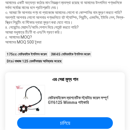
আমাদের একটি অত্যন্ত কঠোর মান নিয়ন্ত্রণ ব্যবস্থা রয়েছে যা আমাদের উৎপাদিত পণ্যগুলিকে
সর্বদা সর্বোচ্চ মানের বলে প্রতিশ্রুতি দেয়।
৩. আমরা কি আপনার পণ্য বা প্যাকেজে আমাদের লোগো বা কোম্পানির নাম মুদ্রণ করতে পারি?
অবশ্যই আপনার লোগো আপনার পণ্যগুলিতে হট স্ট্যাম্পিং, প্রিন্টিং, এমবসিং, ইউভি লেপ, সিল্ক-
স্ক্রিন প্রিন্টিং বা স্টিকার দ্বারা মুদ্রণ করা যেতে পারে।
৪. পেমেন্টের মেয়াদ?/আমি পেপাল দিয়ে পেমেন্ট করতে পারি?
আমরা শুধুমাত্র টি/টি বা এল/সি গ্রহণ করি।
৫. আমাদের MOQ?
আমাদের MOQ 500 টুকরা
175cc মোটরবাইক ইগনিশন কয়েল
3W4S মোটরবাইক ইগনিশন কয়েল
Dtsi বাজাজ 125 রেকটিফায়ার আবিষ্কার করেছে
এর সেরা মূল্য পান
মোটরসাইকেল ম্যাগনেটিক স্ট্যাটার কয়েল সম্পূর্ণ
GY6125 Wimma পাইকারি
চালিয়ে