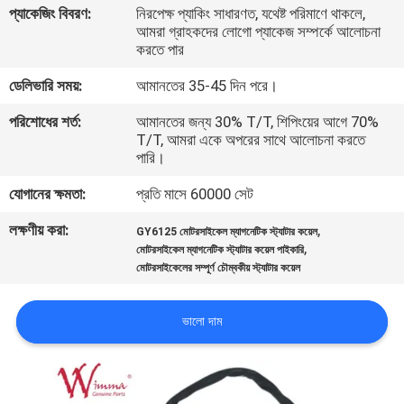
প্যাকেজিং বিবরণ:
নিরপেক্ষ প্যাকিং সাধারণত, যথেষ্ট পরিমাণে থাকলে,
আমরা গ্রাহকদের লোগো প্যাকেজ সম্পর্কে আলোচনা
গুণমান
করতে পার
নিয়ন্ত্রণ
ডেলিভারি সময়:
আমানতের 35-45 দিন পরে।
পরিশোধের শর্ত:
আমানতের জন্য 30% T/T, শিপিংয়ের আগে 70%
খবর
T/T, আমরা একে অপরের সাথে আলোচনা করতে
পারি।
একটি
যোগানের ক্ষমতা:
প্রতি মাসে 60000 সেট
উদ্ধৃতি
লক্ষণীয় করা:
,
GY6125 মোটরসাইকেল ম্যাগনেটিক স্ট্যাটার কয়েল
,
মোটরসাইকেল ম্যাগনেটিক স্ট্যাটার কয়েল পাইকারি
অনুরোধ
মোটরসাইকেলের সম্পূর্ণ চৌম্বকীয় স্ট্যাটার কয়েল
করুন
ভালো দাম
সাইটম্যাপ