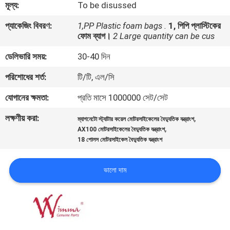
মূল্য:
To be disussed
গুণমান
প্যাকেজিং বিবরণ:
1,PP Plastic foam bags .
1, পিপি প্লাস্টিকের
ফোম ব্যাগ।
2 Large quantity can be cus
নিয়ন্ত্রণ
ডেলিভারি সময়:
30-40 দিন
খবর
পরিশোধের শর্ত:
টি/টি, এল/সি
যোগানের ক্ষমতা:
প্রতি মাসে 1000000 সেট/সেট
একটি
লক্ষণীয় করা:
,
ম্যাগনেটো স্ট্যাটার কয়েল মোটরসাইকেলের বৈদ্যুতিক যন্ত্রাংশ
উদ্ধৃতি
,
AX100 মোটরসাইকেলের বৈদ্যুতিক যন্ত্রাংশ
18 পোলস মোটরসাইকেল বৈদ্যুতিক যন্ত্রাংশ
অনুরোধ
করুন
ভালো দাম
সাইটম্যাপ