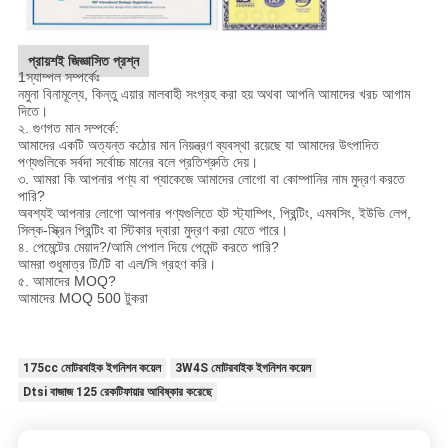
প্রায়শই জিজ্ঞাসিত প্রশ্ন
1স্যাম্পল সম্পর্কেঃ
নমুনা বিনামূল্যে, কিন্তু এয়ার মালবাহী সংগ্রহ করা হয় অথবা আপনি আমাদের খরচ আগাম
দিতে।
২. গুণগত মান সম্পর্কে:
আমাদের একটি অত্যন্ত কঠোর মান নিয়ন্ত্রণ ব্যবস্থা রয়েছে যা আমাদের উৎপাদিত
পণ্যগুলিকে সর্বদা সর্বোচ্চ মানের বলে প্রতিশ্রুতি দেয়।
৩. আমরা কি আপনার পণ্য বা প্যাকেজে আমাদের লোগো বা কোম্পানির নাম মুদ্রণ করতে
পারি?
অবশ্যই আপনার লোগো আপনার পণ্যগুলিতে হট স্ট্যাম্পিং, প্রিন্টিং, এমবসিং, ইউভি লেপ,
সিল্ক-স্ক্রিন প্রিন্টিং বা স্টিকার দ্বারা মুদ্রণ করা যেতে পারে।
৪. পেমেন্টের মেয়াদ?/আমি পেপাল দিয়ে পেমেন্ট করতে পারি?
আমরা শুধুমাত্র টি/টি বা এল/সি গ্রহণ করি।
৫. আমাদের MOQ?
আমাদের MOQ 500 টুকরা
175cc মোটরবাইক ইগনিশন কয়েল
3W4S মোটরবাইক ইগনিশন কয়েল
Dtsi বাজাজ 125 রেকটিফায়ার আবিষ্কার করেছে