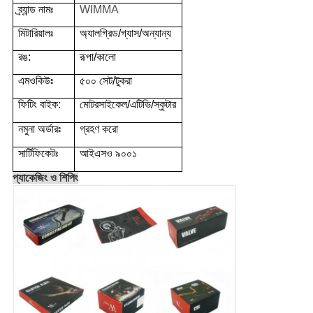
ব্র্যান্ড নামঃ
WIMMA
মিটারিয়ালঃ
অ্যালগ্রিড/গ্যাস/অন্যান্য
রঙ:
রূপা/কালো
এমওকিউঃ
৫০০ সেট/টুকরা
ফিটিং বাইক:
মোটরসাইকেল/এটিভি/স্কুটার
নমুনা অর্ডারঃ
গ্রহণ করো
সার্টিফিকেটঃ
আইএসও ৯০০১
প্যাকেজিং ও শিপিং