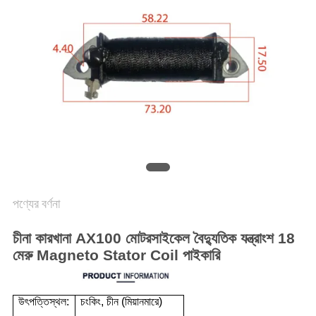
গোপনীয়তা
নীতি
পণ্যের বর্ণনা
চীনা কারখানা AX100 মোটরসাইকেল বৈদ্যুতিক যন্ত্রাংশ 18
মেরু Magneto Stator Coil পাইকারি
উৎপত্তিস্থল:
চংকিং, চীন (মিয়ানমারে)