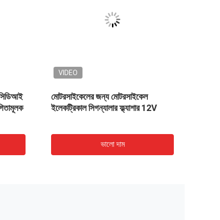
VIDEO
VID
স সিডিআই
মোটরসাইকেলের জন্য মোটরসাইকেল
মোটরসাই
তামূলক
ইলেকট্রিকাল সিগন্যালার ফ্ল্যাশার 12V
কম্প উচ
যন্ত্রা
ভালো দাম