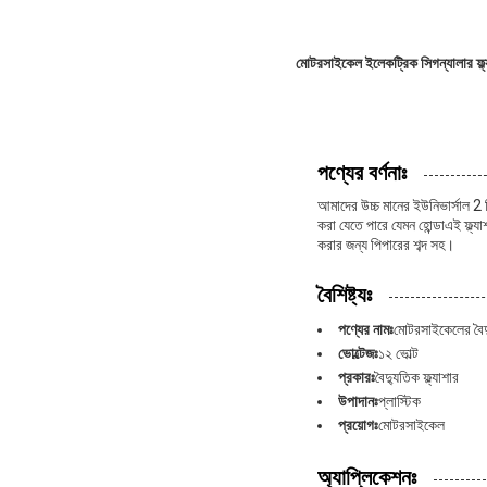
মোটরসাইকেল ইলেকট্রিক সিগন্যালার ফ্
পণ্যের বর্ণনাঃ
আমাদের উচ্চ মানের ইউনিভার্সাল 2 প
করা যেতে পারে যেমন হোন্ডাএই ফ্ল্য
করার জন্য পিপারের শব্দ সহ।
বৈশিষ্ট্যঃ
পণ্যের নামঃ
মোটরসাইকেলের বৈদ্য
ভোল্টেজঃ
১২ ভোল্ট
প্রকারঃ
বৈদ্যুতিক ফ্ল্যাশার
উপাদানঃ
প্লাস্টিক
প্রয়োগঃ
মোটরসাইকেল
অ্যাপ্লিকেশনঃ