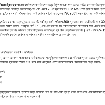
লেকট্রিক ফ্ল্যাশার
মোটরসাইকেলের মালিকদের জন্য নিখুঁত সমাধান যারা তাদের গাড়ির ইলেকট্রনিক ফ্ল্য
রার জন্য ডিজাইন করা হয়েছে,এবং এটি একটি 2-পিন ফ্ল্যাশার যা OEM 6V-12V ফ্ল্যাশার রিলে প্রতি
এবং 2A এর একটি বর্তমান আছে। এই ফ্ল্যাশার কালো আসে, এবং ISO9001 প্রত্যয়িত হয়। এটি আপনার
তিক ফ্ল্যাশার অন্তর্ভুক্ত, এবং একটি সর্বনিম্ন অর্ডার পরিমাণ 300 প্রয়োজন হয়। ডেলিভারি সময় 30
রার ক্ষমতা রয়েছে. পেমেন্টের শর্ত T/T, এবং এই ফ্ল্যাশার সব মোটরসাইকেল মালিকদের জন্য একটি আ
কট্রিক ফ্ল্যাশার আপনার মোটরসাইকেলের জন্য নিখুঁত দুই চাকা বৈদ্যুতিক ফ্ল্যাশার। এটি একটি 6V-
াইকেল বৈদ্যুতিক ফ্ল্যাশার যা আপনার গাড়ির সূচক সঠিকভাবে কাজ রাখা হবে.
 টেকনিক্যাল সাপোর্ট ও সার্ভিসেস
ে, আমরা আমাদের গ্রাহকদের সর্বোচ্চ স্তরের প্রযুক্তিগত সহায়তা এবং পরিষেবা প্রদান করতে প্রতিশ্
 আমাদের গ্রাহকরা তাদের পণ্য থেকে সর্বাধিক সুবিধা পেতে পারেনআমাদের পরিষেবাগুলির মধ্যে রয়েছেঃ
ক
পডেট
তা
িশ
্রযুক্তিগত সহায়তা প্রদানের জন্য নিবেদিত. যদি আপনার কোন প্রশ্ন থাকে বা আপনার মোটরসাইকেল ইলে
র সাথে যোগাযোগ করতে দ্বিধা করবেন না.