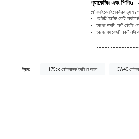
প্যাকেজিং এবং শিপিংঃ
মোটরসাইকেল ইলেকট্রিক ফ্ল্যাশার প
প্রতিটি ইউনিট একটি কার্ডবোর্ড 
তারপর বাক্সটি একটি মেইলিং এন
তারপর প্যাকেজটি একটি নামী ক্য
ট্যাগ:
175cc মোটরবাইক ইগনিশন কয়েল
3W4S মোটরবা