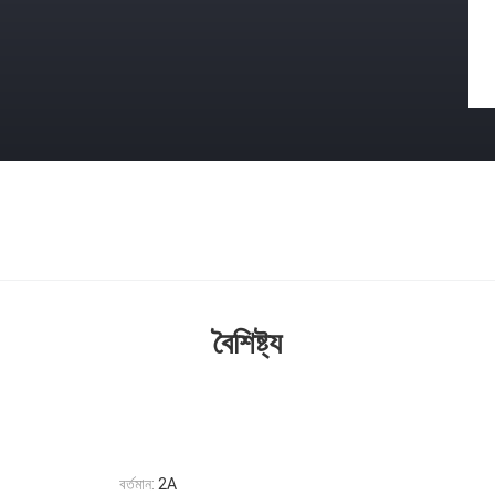
বৈশিষ্ট্য
বর্তমান:
2A