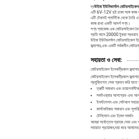
দ্য
উইমা ইউনিভার্সাল মোটরসাইকেল ই
এটি 6V-12V দুই চাকা সঙ্গে কাজ ক
এটি টেকসই প্লাস্টিক থেকে তৈরি 
কাজ রাখা একটি আদর্শ পণ্য।
পণ্য প্যাকেজ এক মোটরসাইকেল বৈদ্যু
প্রতি মাসে 20000 টুকরা সরবরাহ ক
উইমা ইউনিভার্সাল মোটরসাইকেল ইলে
ফ্ল্যাশার,এবং একটি সর্বজনীন মোটরস
সহায়তা ও সেবা:
মোটরসাইকেল ইলেকট্রিকাল ফ্ল্যাশার
মোটরসাইকেল ইলেকট্রিকাল ফ্ল্যাশার
প্রযুক্তিগত সেবা প্রদান করি যাতে
ত্রুটি সমাধান এবং ডায়াগনস্টি
সফটওয়্যার আপগ্রেড এবং আ
ইনস্টলেশন এবং সেটআপ সহায়
কাস্টমাইজড সমাধান এবং সুপার
টেলিফোন এবং ইমেল সমর্থন
আমরা সর্বোত্তম গ্রাহক সেবা এবং প
সহায়তা প্রয়োজন,দয়া করে আমাদে