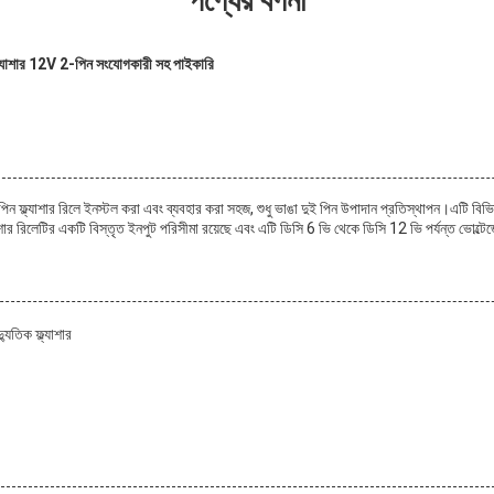
পণ্যের বর্ণনা
ল্যাশার 12V 2-পিন সংযোগকারী সহ পাইকারি
িন ফ্ল্যাশার রিলে ইনস্টল করা এবং ব্যবহার করা সহজ, শুধু ভাঙা দুই পিন উপাদান প্রতিস্থাপন।এটি বিভিন্
াশার রিলেটির একটি বিস্তৃত ইনপুট পরিসীমা রয়েছে এবং এটি ডিসি 6 ভি থেকে ডিসি 12 ভি পর্যন্ত ভোল্টেজ
ুতিক ফ্ল্যাশার