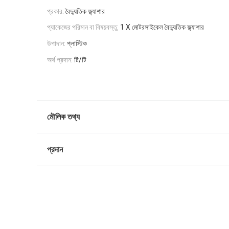
প্রকার:
বৈদ্যুতিক ফ্ল্যাশার
প্যাকেজের পরিমান বা বিষয়বস্তু:
1 X মোটরসাইকেল বৈদ্যুতিক ফ্ল্যাশার
উপাদান:
প্লাস্টিক
অর্থ প্রদান:
টি/টি
মৌলিক তথ্য
প্রদান