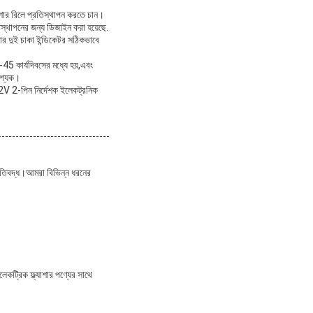
াশার রিলে প্রতিস্থাপন করতে চান।
স্থাপনের জন্য ডিজাইন করা হয়েছে.
 দুই চাকা ইন্ডিকেটর সঠিকভাবে
-45 কার্যদিবসের মধ্যে হয়,এবং
বশ্যক।
12V 2-পিন নির্দেশক ইলেকট্রনিক
রুতিবদ্ধ।আমরা বিভিন্ন ধরনের
কট্রিক ফ্ল্যাশার পণ্যের সাথে