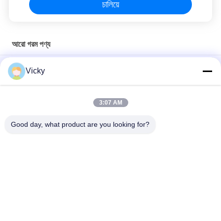
চালিয়ে
আরো গরম পণ্য
নমনীয় এবং টেকসই স্টেইনলেস স্টীল তারের দড়ি উচ্চ লোড বহন ক্ষমতা সমর্থন
Vicky
স্টীল ওয়্যার লোড প্রিমিয়াম নমনীয় - ভারী - দায়িত্ব ব্যবহারের জন্য ভারী রিং
3:07 AM
উইন্ডো নিয়ন্ত্রক অটোমোবাইল খাদ অ্যালুমিনিয়াম সুজুকি অটো OE C8974382540
R/L এর জন্য
Good day, what product are you looking for?
সব
মোটরসাইকেলের ইঞ্জিনের 
মোটরসাইকেলের বৈদ্যুতিক 
খুচরা যন্ত্রাংশ
যন্ত্রাংশ
মোটরসাইকেল ট্রান্সমিশন 
অটো ক্যাবল মেশিন
যন্ত্রাংশ