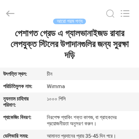
Chongqing
Litron
Spare
Parts
Co.,
আরো গরম পণ্য
Ltd..
All
Rights
পেশাগত গ্রেড এ গ্যালভানাইজড রাবার
বাড়ি
Reserved.
লেপযুক্ত স্টিলের উপাদানগুলির জন্য সুরক্ষা
পণ্য
দড়ি
ভিডিও
উৎপত্তি স্থল:
চীন
পরিচিতিমুলক নাম:
Wimma
আমাদের
ন্যূনতম চাহিদার
১০০০ পিসি
সম্বন্ধে
পরিমাণ:
প্যাকেজিং বিবরণ:
নিরপেক্ষ প্যাকিং শক্ত কাগজ, বা গ্রাহকদের
কারখানা
প্রয়োজনীয়তা অনুসরণ করুন।
পরিদর্শন
ডেলিভারি সময়:
আমানত প্রদানের প্রায় 35-45 দিন পরে।