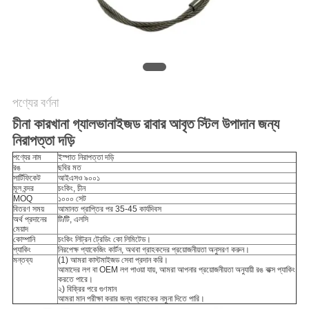
গোপনীয়তা
নীতি
পণ্যের বর্ণনা
চীনা কারখানা গ্যালভানাইজড রাবার আবৃত স্টিল উপাদান জন্য
নিরাপত্তা দড়ি
পণ্যের নাম
ইস্পাত নিরাপত্তা দড়ি
রঙ
ছবির মত
সার্টিফিকেট
আইএসও ৯০০১
মূল বন্দর
চংকিং, চীন
MOQ
১০০০ সেট
বিতরণ সময়
আমানত প্রাপ্তির পর 35-45 কার্যদিবস
অর্থ প্রদানের
টি/টি, এলসি
মেয়াদ
কোম্পানি
চংকিং লিট্রন ট্রেডিং কো লিমিটেড।
প্যাকিং
নিরপেক্ষ প্যাকেজিং কার্টন, অথবা গ্রাহকদের প্রয়োজনীয়তা অনুসরণ করুন।
মন্তব্য
(1) আমরা কাস্টমাইজড সেবা প্রদান করি।
আমাদের লগ বা OEM লগ পাওয়া যায়, আমরা আপনার প্রয়োজনীয়তা অনুযায়ী রঙ বাক্স প্যাকিং
করতে পারে।
২) বিক্রির পরে গুণমান
আমরা মান পরীক্ষা করার জন্য গ্রাহকের নমুনা দিতে পারি।