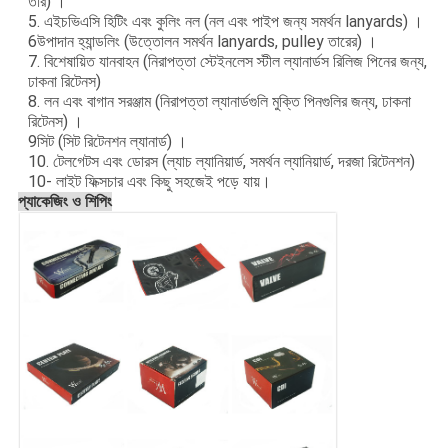
তার) ।
5. এইচভিএসি হিটিং এবং কুলিং নল (নল এবং পাইপ জন্য সমর্থন lanyards) ।
6উপাদান হ্যান্ডলিং (উত্তোলন সমর্থন lanyards, pulley তারের) ।
7. বিশেষায়িত যানবাহন (নিরাপত্তা স্টেইনলেস স্টীল ল্যানার্ডস রিলিজ পিনের জন্য,
ঢাকনা রিটেনস)
8. লন এবং বাগান সরঞ্জাম (নিরাপত্তা ল্যানার্ডগুলি মুক্তি পিনগুলির জন্য, ঢাকনা
রিটেনস) ।
9সিট (সিট রিটেনশন ল্যানার্ড) ।
10. টেলগেটস এবং ডোরস (ল্যাচ ল্যানিয়ার্ড, সমর্থন ল্যানিয়ার্ড, দরজা রিটেনশন)
10- লাইট ফিক্সচার এবং কিছু সহজেই পড়ে যায়।
প্যাকেজিং ও শিপিং