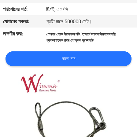
পরিশোধের শর্ত:
টি/টি, এল/সি
গুণমান
যোগানের ক্ষমতা:
প্রতি মাসে 500000 সেট।
নিয়ন্ত্রণ
লক্ষণীয় করা:
,
,
পেশাদার গ্রেড নিরাপত্তা দড়ি
ইস্পাত উপাদান নিরাপত্তা দড়ি
গ্যালভানাইজড রাবার লেপযুক্ত সুরক্ষা দড়ি
খবর
ভালো দাম
একটি
উদ্ধৃতি
অনুরোধ
করুন
সাইটম্যাপ