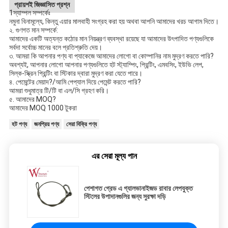
প্রায়শই জিজ্ঞাসিত প্রশ্ন
1স্যাম্পল সম্পর্কেঃ
নমুনা বিনামূল্যে, কিন্তু এয়ার মালবাহী সংগ্রহ করা হয় অথবা আপনি আমাদের খরচ আগাম দিতে।
২. গুণগত মান সম্পর্কে:
আমাদের একটি অত্যন্ত কঠোর মান নিয়ন্ত্রণ ব্যবস্থা রয়েছে যা আমাদের উৎপাদিত পণ্যগুলিকে
সর্বদা সর্বোচ্চ মানের বলে প্রতিশ্রুতি দেয়।
৩. আমরা কি আপনার পণ্য বা প্যাকেজে আমাদের লোগো বা কোম্পানির নাম মুদ্রণ করতে পারি?
অবশ্যই, আপনার লোগো আপনার পণ্যগুলিতে হট স্ট্যাম্পিং, প্রিন্টিং, এমবসিং, ইউভি লেপ,
সিল্ক-স্ক্রিন প্রিন্টিং বা স্টিকার দ্বারা মুদ্রণ করা যেতে পারে।
৪. পেমেন্টের মেয়াদ?/আমি পেপ্যাল দিয়ে পেমেন্ট করতে পারি?
আমরা শুধুমাত্র টি/টি বা এল/সি গ্রহণ করি।
৫. আমাদের MOQ?
আমাদের MOQ 1000 টুকরা
হট পণ্য
জনপ্রিয় পণ্য
সেরা বিক্রি পণ্য
এর সেরা মূল্য পান
পেশাগত গ্রেড এ গ্যালভানাইজড রাবার লেপযুক্ত
স্টিলের উপাদানগুলির জন্য সুরক্ষা দড়ি