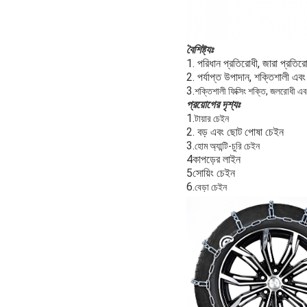
বৈশিষ্ট্যঃ
1. পরিধান প্রতিরোধী, জারা প্রতিরো
2. পর্যাপ্ত উপাদান, শক্তিশালী এব
3.
শক্তিশালী ফিক্সিং শক্তি, জলরোধী এব
প্রয়োগের দৃশ্যঃ
1.
টায়ার চেইন
2. বড় এবং ছোট পোষা চেইন
3.
হোম অ্যান্টি-চুরি চেইন
4কাপড়ের লাইন
5সোয়িং চেইন
6.
বেড়া চেইন