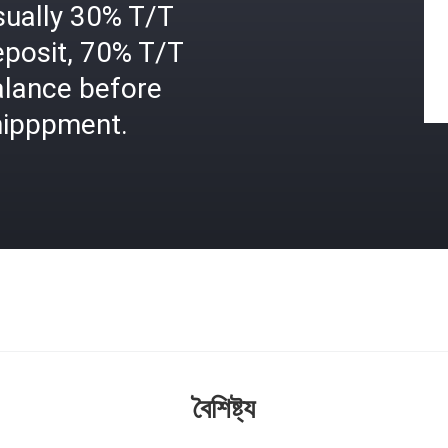
sually 30% T/T
eposit, 70% T/T
alance before
hipppment.
বৈশিষ্ট্য