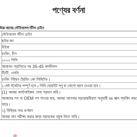
পণ্যের বর্ণনা
চ্চ মানের স্টেইনলেস স্টীল চেইন
স্টেইনলেস স্টীল চেইন
ছবির মত
উইমা
চংকিং, চীন
১০০০ পিসি
আমানত প্রাপ্তির পর 35-45 কার্যদিবস
টি/টি, এলসি
চংকিং লিট্রন ট্রেডিং কো লিমিটেড।
১ সেট স্ট্যাটার সম্পূর্ণ হলে ১ পিসি হোয়াইট প্লু বা লোগো ব্যাগ দেওয়া হবে।
(1) আমরা কাস্টমাইজড সেবা প্রদান করি।
আমাদের লগ বা OEM লগ পাওয়া যায়, আমরা আপনার প্রয়োজনীয়তা অনুযায়ী রঙ বাক্স প্যাকিং কর
পারে।
২) বিক্রির পরে গুণমান
আমরা মান পরীক্ষা করার জন্য গ্রাহকের নমুনা দিতে পারি।