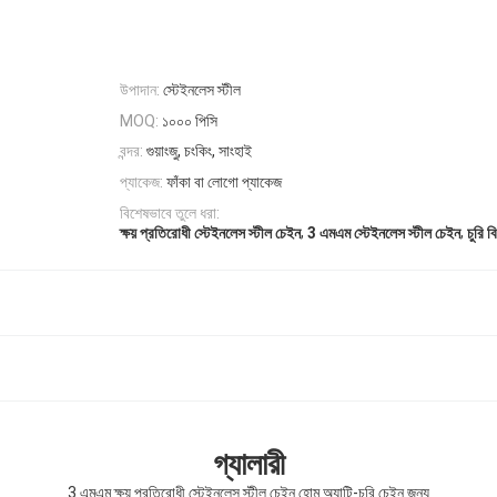
উপাদান:
স্টেইনলেস স্টীল
১০০০ পিসি
MOQ:
বন্দর:
গুয়াংজু, চংকিং, সাংহাই
প্যাকেজ:
ফাঁকা বা লোগো প্যাকেজ
বিশেষভাবে তুলে ধরা:
,
,
ক্ষয় প্রতিরোধী স্টেইনলেস স্টীল চেইন
3 এমএম স্টেইনলেস স্টীল চেইন
চুরি 
গ্যালারী
3 এমএম ক্ষয় প্রতিরোধী স্টেইনলেস স্টীল চেইন হোম অ্যান্টি-চুরি চেইন জন্য