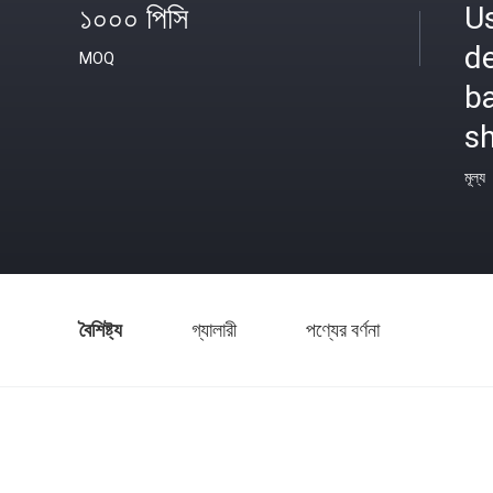
১০০০ পিসি
U
d
MOQ
b
s
মূল্য
বৈশিষ্ট্য
গ্যালারী
পণ্যের বর্ণনা