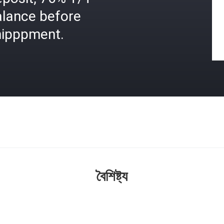
alance before
hipppment.
বৈশিষ্ট্য