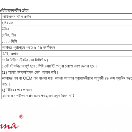
স্টেইনলেস স্টীল চেইন
স্টেইনলেস স্টীল চেইন
ছবির মত
উইমা
চংকিং, চীন
১০০০ পিসি
আমানত প্রাপ্তির পর 35-45 কার্যদিবস
টি/টি, এলসি
চংকিং লিট্রন ট্রেডিং কো লিমিটেড।
১ সেট স্ট্যাটার সম্পূর্ণ হলে ১ পিসি হোয়াইট প্লু বা লোগো ব্যাগ দেওয়া হবে।
(1) আমরা কাস্টমাইজড সেবা প্রদান করি।
আমাদের লগ বা OEM লগ পাওয়া যায়, আমরা আপনার প্রয়োজনীয়তা অনুযায়ী রঙ বাক্স প্যাকিং কর
পারে।
২) বিক্রির পরে গুণমান
আমরা মান পরীক্ষা করার জন্য গ্রাহকের নমুনা দিতে পারি।