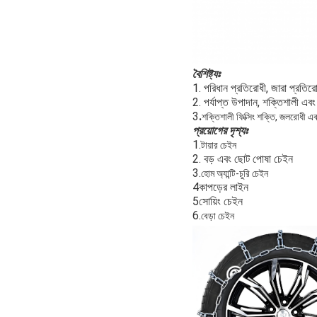
বৈশিষ্ট্যঃ
1. পরিধান প্রতিরোধী, জারা প্রতিরো
2. পর্যাপ্ত উপাদান, শক্তিশালী এব
3
.
শক্তিশালী ফিক্সিং শক্তি, জলরোধী এব
প্রয়োগের দৃশ্যঃ
1.
টায়ার চেইন
2. বড় এবং ছোট পোষা চেইন
3.
হোম অ্যান্টি-চুরি চেইন
4কাপড়ের লাইন
5সোয়িং চেইন
6.
বেড়া চেইন