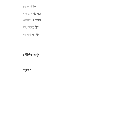
ব্র্যান্ড:
উইম্মা
কলার:
ছবির মতো
গুণমান:
এ গ্রেড
উৎপত্তি:
চীন
ব্যাসার্ধ:
৬ মিমি
মৌলিক তথ্য
প্রদান