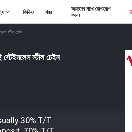
আমাদের সাথে যোগাযোগ
্য
ভিডিও
খবর
উ
করুন
ইনলেস স্টীল চেইন
 স্টেইনলেস স্টীল চেইন
sually 30% T/T
eposit, 70% T/T