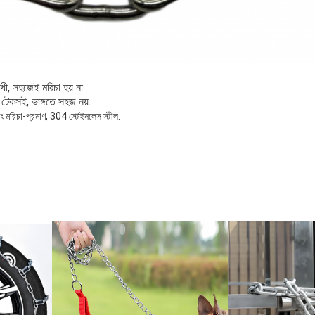
ধী, সহজেই মরিচা হয় না.
ং টেকসই, ভাঙ্গতে সহজ নয়.
ং মরিচা-প্রমাণ, 304 স্টেইনলেস স্টীল.