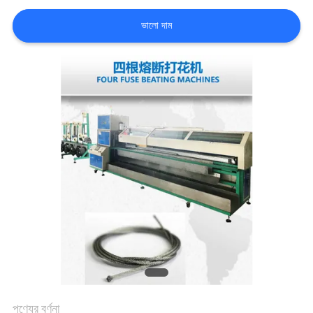
ভালো দাম
গুণমান
নিয়ন্ত্রণ
খবর
একটি
উদ্ধৃতি
অনুরোধ
করুন
সাইটম্যাপ
পণ্যের বর্ণনা