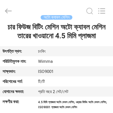
Chongqing
Litron
Spare
Parts
Co.,
অটো ক্যাবল মেশিন
Ltd..
All
Rights
চার ফিউজ বিটিং মেশিন অটো ক্যাবল মেশিন
বাড়ি
Reserved.
তারের খাওয়ানো 4.5 মিমি প্লাজমা
পণ্য
উৎপত্তি স্থল:
চংকিং
ভিডিও
পরিচিতিমুলক নাম:
Wimma
সাক্ষ্যদান:
ISO9001
আমাদের
পরিশোধের শর্ত:
টি/টি
সম্বন্ধে
যোগানের ক্ষমতা:
প্রতি বছর 2 সেট/সেট
কারখানা
লক্ষণীয় করা:
,
,
4.5 মিমি প্লাজমা অটো কেবল মেশিন
ওয়্যার ফিডিং অটো কেবল মেশিন
ISO9001 প্লাজমা অটো কেবল মেশিন
পরিদর্শন