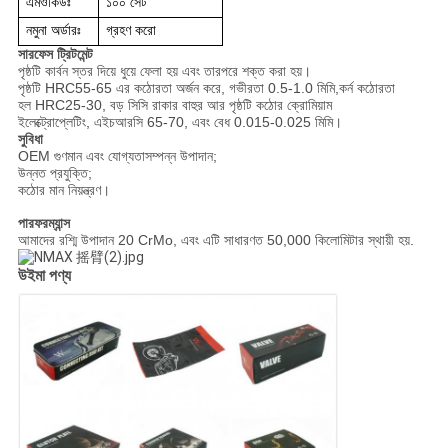
এমওকিউঃ
১০০ সেট
নমুনা অর্ডারঃ
গ্রহণ করো
সারফেস ট্রিটমেন্ট
পৃষ্ঠটি কার্বন স্তর দিয়ে ধুয়ে ফেলা হয় এবং তারপরে শক্ত করা হয়।
পৃষ্ঠটি HRC55-65 এর কঠোরতা অর্জন করে, গভীরতা 0.5-1.0 মিমি,কর্ন কঠোরতা
হল HRC25-30, বড় সিসি রাকার বাহুর আর পৃষ্ঠটি কঠোর ক্রোমিয়াম
ইলেক্ট্রোপ্লেটিং, এইচআরসি 65-70, এবং বেধ 0.015-0.025 মিমি।
সুবিধা
OEM গুণমান এবং যোগ্যতাসম্পন্ন উপাদান;
উন্নত প্রযুক্তি;
কঠোর মান নিয়ন্ত্রণ।
পারফরম্যান্স
আমাদের রশ্মি উপাদান 20 CrMo, এবং এটি সাধারণত 50,000 কিলোমিটার স্থায়ী হয়.
উইমা পণ্য