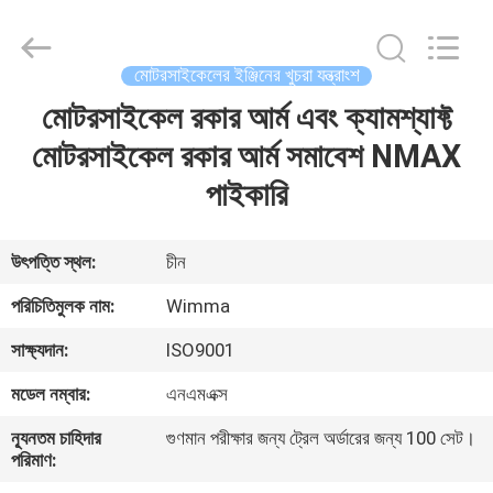
Chongqing
Litron
Spare
Parts
Co.,
মোটরসাইকেলের ইঞ্জিনের খুচরা যন্ত্রাংশ
Ltd..
All
Rights
মোটরসাইকেল রকার আর্ম এবং ক্যামশ্যাফ্ট
বাড়ি
Reserved.
মোটরসাইকেল রকার আর্ম সমাবেশ NMAX
পণ্য
পাইকারি
ভিডিও
উৎপত্তি স্থল:
চীন
পরিচিতিমুলক নাম:
Wimma
আমাদের
সাক্ষ্যদান:
ISO9001
সম্বন্ধে
মডেল নম্বার:
এনএমএক্স
কারখানা
ন্যূনতম চাহিদার
গুণমান পরীক্ষার জন্য ট্রেল অর্ডারের জন্য 100 সেট।
পরিমাণ:
পরিদর্শন