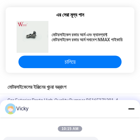
এর সেরা মূল্য পান
মোটরসাইকেল রকার আর্ম এবং ক্যামশ্যাফ্ট
মোটরসাইকেল রকার আর্ম সমাবেশ NMAX পাইকারি
চালিয়ে
মোটরসাইকেলের ইঞ্জিনের খুচরা যন্ত্রাংশ
Car Exterior Parts High-Quality Bumper B516F271301-4
CHANAN OSHAN​ Z6 Starry White
Vicky
স্টার্টার মোটর হন্ডা EX5 মোটরসাইকেল ইঞ্জিন খুচরা যন্ত্রাংশ সস্তা পাইকারি উচ্চ পারফরম্যান্স
সঙ্গে
10:15 AM
মোটরসাইকেল স্পার্ক প্লাগ জন্য CPR8EAIX-9 চীন সরবরাহকারী ইঞ্জিন সিস্টেম