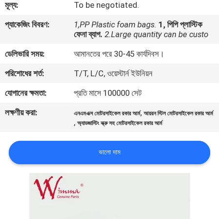
মূল্য:
To be negotiated.
গুণমান
প্যাকেজিং বিবরণ:
1,PP Plastic foam bags.
1, পিপি প্লাস্টিক
ফেনা ব্যাগ.
2.Large quantity can be custo
নিয়ন্ত্রণ
ডেলিভারি সময়:
আমানতের পরে 30-45 কার্যদিবস।
খবর
পরিশোধের শর্ত:
T/T, L/C, ওয়েস্টার্ন ইউনিয়ন
যোগানের ক্ষমতা:
প্রতি মাসে 100000 সেট
একটি
লক্ষণীয় করা:
,
এনএমএক্স মোটরসাইকেল রকার আর্ম
আয়রন স্টিল মোটরসাইকেল রকার আর্ম
উদ্ধৃতি
,
অ্যাডজাস্টিং স্ক্রু সহ মোটরসাইকেল রকার আর্ম
অনুরোধ
ভালো দাম
করুন
সাইটম্যাপ