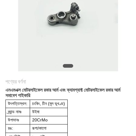
গোপনীয়তা
নীতি
পণ্যের বর্ণনা
এনএমএক্স মোটরসাইকেল রকার আর্ম এবং ক্যামশ্যাফ্ট মোটরসাইকেল রকার আর্ম
সমাবেশ পাইকারি
উৎপত্তিস্থল:
চংকিং, চীন (মূল ভূখণ্ড)
ব্র্যান্ড নামঃ
উইমা
উপাদানঃ
20CrMo
রঙ:
রূপা/কালো